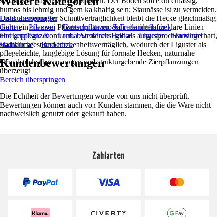
Weitere Kategorien
schattigere Lagen werden toleriert. Der Boden sollte durchlässig,
humos bis lehmig und gern kalkhaltig sein; Staunässe ist zu vermeiden.
Dank ausgeprägter Schnittverträglichkeit bleibt die Hecke gleichmäßig
Liste überspringen
dicht, ein bis zwei Pflegeschnitte pro Jahr genügen für klare Linien
Garten
Pflanzen
Gartenpflanzen & Freilandpflanzen
und gepflegte Konturen. ‘Atrovirens’ gilt als ausgesprochen winterhart,
Heckenpflanzen
Laubabwerfende Hecke
Liguster
Hartriegel
stadtklimafest und trockenheitsverträglich, wodurch der Liguster als
Hainbuche
Berberitze
pflegeleichte, langlebige Lösung für formale Hecken, naturnahe
Kundenbewertungen
Grundstücksabgrenzungen und strukturgebende Zierpflanzungen
überzeugt.
Bereich überspringen
Die Echtheit der Bewertungen wurde von uns nicht überprüft.
Bewertungen können auch von Kunden stammen, die die Ware nicht
nachweislich genutzt oder gekauft haben.
Zahlarten