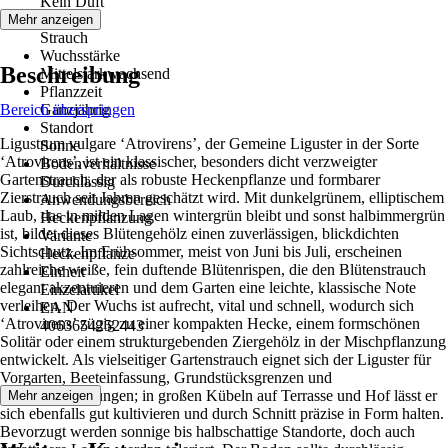
Kein Duft
Wuchs
Mehr anzeigen
Strauch
Wuchsstärke
Beschreibung
Mittelstarkwachsend
Pflanzzeit
Bereich überspringen
Ganzjährig
Standort
Ligustrum vulgare ‘Atrovirens’, der Gemeine Liguster in der Sorte
Sonne
‘Atrovirens’, ist ein klassischer, besonders dicht verzweigter
Bodenverhältnisse
Gartenstrauch, der als robuste Heckenpflanze und formbarer
Durchlässig
Zierstrauch seit Jahren geschätzt wird. Mit dunkelgrünem, elliptischem
Anwendungsbereich
Laub, das in milden Lagen wintergrün bleibt und sonst halbimmergrün
Heckenpflanzung
ist, bildet dieses Blütengehölz einen zuverlässigen, blickdichten
Variante
Sichtschutz. Im Frühsommer, meist von Juni bis Juli, erscheinen
Heckenpflanze
zahlreiche weiße, fein duftende Blütenrispen, die den Blütenstrauch
Einheit
elegant akzentuieren und dem Garten eine leichte, klassische Note
Einzelartikel
verleihen. Der Wuchs ist aufrecht, vital und schnell, wodurch sich
EAN
‘Atrovirens’ zügig zu einer kompakten Hecke, einem formschönen
4063654252443
Solitär oder einem strukturgebenden Ziergehölz in der Mischpflanzung
entwickelt. Als vielseitiger Gartenstrauch eignet sich der Liguster für
Vorgarten, Beeteinfassung, Grundstücksgrenzen und
Gruppenpflanzungen; in großen Kübeln auf Terrasse und Hof lässt er
Mehr anzeigen
sich ebenfalls gut kultivieren und durch Schnitt präzise in Form halten.
Bevorzugt werden sonnige bis halbschattige Standorte, doch auch