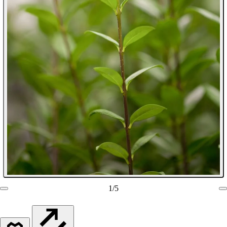
1
/
5