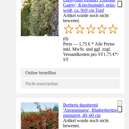
Gaiety', Kriechspindel, grün-
weiß, ca. 9x9 cm Topf
Artikel wurde noch nicht
bewertet.
(
0
)
Preis — 1,75 € * Alle Preise
inkl. MwSt. und ggf. zzgl.
Versandkosten pro ST
1,75 €
*
/
ST
Online bestellbar
Nicht reservierbar
Berberis thunbergii
'Atropurpurea', Blutberberitze,
purpurrot, 40–60 cm
Artikel wurde noch nicht
bewertet.