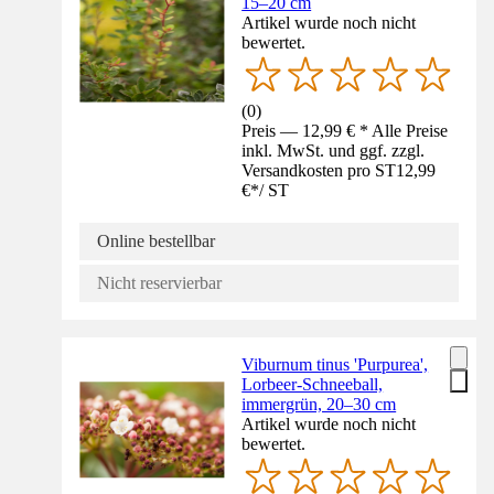
15–20 cm
Artikel wurde noch nicht
bewertet.
(
0
)
Preis — 12,99 € * Alle Preise
inkl. MwSt. und ggf. zzgl.
Versandkosten pro ST
12,99
€
*
/
ST
Online bestellbar
Nicht reservierbar
Viburnum tinus 'Purpurea',
Lorbeer-Schneeball,
immergrün, 20–30 cm
Artikel wurde noch nicht
bewertet.