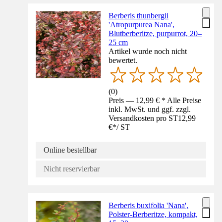
Berberis thunbergii
'Atropurpurea Nana',
Blutberberitze, purpurrot, 20–
25 cm
Artikel wurde noch nicht
bewertet.
(
0
)
Preis — 12,99 € * Alle Preise
inkl. MwSt. und ggf. zzgl.
Versandkosten pro ST
12,99
€
*
/
ST
Online bestellbar
Nicht reservierbar
Berberis buxifolia 'Nana',
Polster-Berberitze, kompakt,