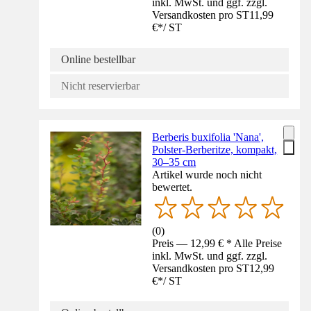
inkl. MwSt. und ggf. zzgl.
Versandkosten pro ST
11,99
€
*
/
ST
Online bestellbar
Nicht reservierbar
Berberis buxifolia 'Nana',
Polster-Berberitze, kompakt,
30–35 cm
Artikel wurde noch nicht
bewertet.
(
0
)
Preis — 12,99 € * Alle Preise
inkl. MwSt. und ggf. zzgl.
Versandkosten pro ST
12,99
€
*
/
ST