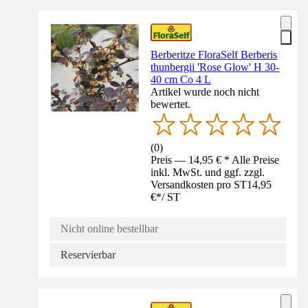
Berberitze FloraSelf Berberis
thunbergii 'Rose Glow' H 30-
40 cm Co 4 L
Artikel wurde noch nicht
bewertet.
(
0
)
Preis — 14,95 € * Alle Preise
inkl. MwSt. und ggf. zzgl.
Versandkosten pro ST
14,95
€
*
/
ST
Nicht online bestellbar
Reservierbar