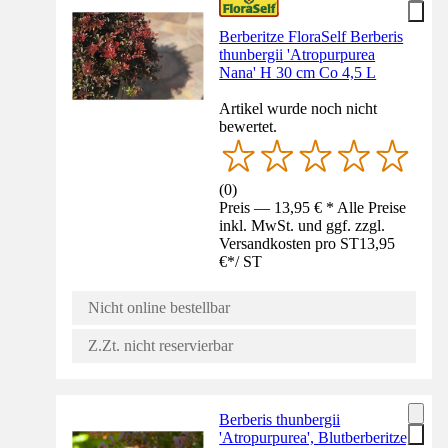
Berberitze FloraSelf Berberis
thunbergii 'Atropurpurea
Nana' H 30 cm Co 4,5 L
Artikel wurde noch nicht
bewertet.
(
0
)
Preis — 13,95 € * Alle Preise
inkl. MwSt. und ggf. zzgl.
Versandkosten pro ST
13,95
€
*
/
ST
Nicht online bestellbar
Z.Zt. nicht reservierbar
Berberis thunbergii
'Atropurpurea', Blutberberitze,