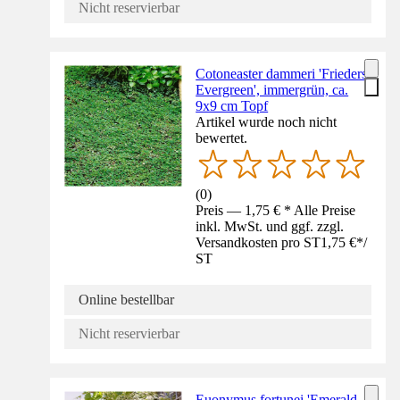
Nicht reservierbar
Cotoneaster dammeri 'Frieders
Evergreen', immergrün, ca.
9x9 cm Topf
Artikel wurde noch nicht
bewertet.
(
0
)
Preis — 1,75 € * Alle Preise
inkl. MwSt. und ggf. zzgl.
Versandkosten pro ST
1,75 €
*
/
ST
Online bestellbar
Nicht reservierbar
Euonymus fortunei 'Emerald