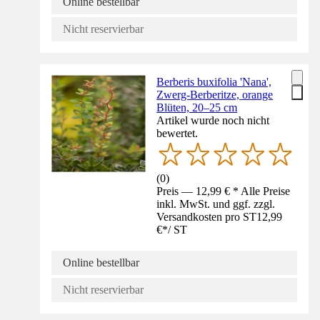
Online bestellbar
Nicht reservierbar
Berberis buxifolia 'Nana',
Zwerg-Berberitze, orange
Blüten, 20–25 cm
Artikel wurde noch nicht
bewertet.
(
0
)
Preis — 12,99 € * Alle Preise
inkl. MwSt. und ggf. zzgl.
Versandkosten pro ST
12,99
€
*
/
ST
Online bestellbar
Nicht reservierbar