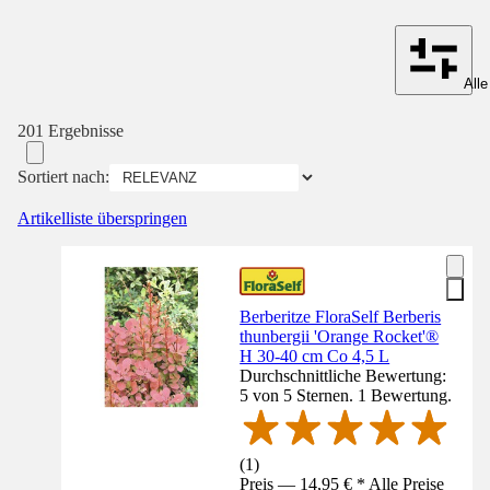
Alle
201 Ergebnisse
Sortiert nach:
Artikelliste überspringen
Berberitze FloraSelf Berberis
thunbergii 'Orange Rocket'®
H 30-40 cm Co 4,5 L
Durchschnittliche Bewertung:
5 von 5 Sternen. 1 Bewertung.
(
1
)
Preis — 14,95 € * Alle Preise