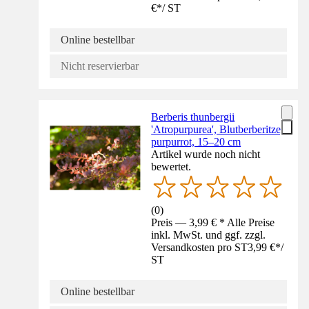
€
*
/
ST
Online bestellbar
Nicht reservierbar
Berberis thunbergii
'Atropurpurea', Blutberberitze,
purpurrot, 15–20 cm
Artikel wurde noch nicht
bewertet.
(
0
)
Preis — 3,99 € * Alle Preise
inkl. MwSt. und ggf. zzgl.
Versandkosten pro ST
3,99 €
*
/
ST
Online bestellbar