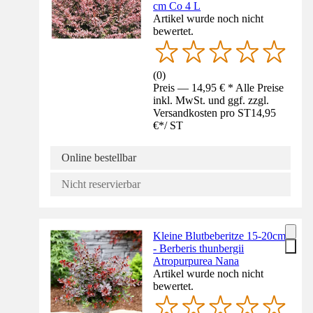
cm Co 4 L
Artikel wurde noch nicht
bewertet.
(
0
)
Preis — 14,95 € * Alle Preise
inkl. MwSt. und ggf. zzgl.
Versandkosten pro ST
14,95
€
*
/
ST
Online bestellbar
Nicht reservierbar
Kleine Blutbeberitze 15-20cm
- Berberis thunbergii
Atropurpurea Nana
Artikel wurde noch nicht
bewertet.