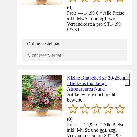
(
0
)
Preis — 14,99 € * Alle Preise
inkl. MwSt. und ggf. zzgl.
Versandkosten pro ST
14,99
€
*
/
ST
Online bestellbar
Nicht reservierbar
Kleine Blutbeberitze 20-25cm
- Berberis thunbergii
Atropurpurea Nana
Artikel wurde noch nicht
bewertet.
(
0
)
Preis — 15,99 € * Alle Preise
inkl. MwSt. und ggf. zzgl.
Versandkosten pro ST
15,99