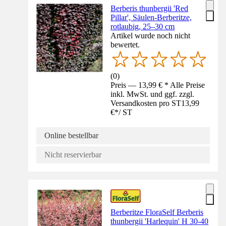
Berberis thunbergii 'Red
Pillar', Säulen-Berberitze,
rotlaubig, 25–30 cm
Artikel wurde noch nicht
bewertet.
(
0
)
Preis — 13,99 € * Alle Preise
inkl. MwSt. und ggf. zzgl.
Versandkosten pro ST
13,99
€
*
/
ST
Online bestellbar
Nicht reservierbar
Berberitze FloraSelf Berberis
thunbergii 'Harlequin' H 30-40