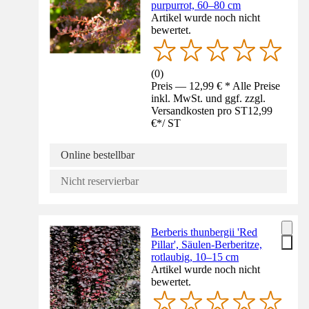
purpurrot, 60–80 cm
Artikel wurde noch nicht
bewertet.
(
0
)
Preis — 12,99 € * Alle Preise
inkl. MwSt. und ggf. zzgl.
Versandkosten pro ST
12,99
€
*
/
ST
Online bestellbar
Nicht reservierbar
Berberis thunbergii 'Red
Pillar', Säulen-Berberitze,
rotlaubig, 10–15 cm
Artikel wurde noch nicht
bewertet.