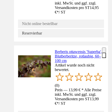
inkl. MwSt. und ggf. zzgl.
Versandkosten pro ST
14,95
€
*
/
ST
Nicht online bestellbar
Reservierbar
Berberis ottawensis 'Superba',
Blutberberitze, rotlaubig, 60–
100 cm
Artikel wurde noch nicht
bewertet.
(
0
)
Preis — 13,99 € * Alle Preise
inkl. MwSt. und ggf. zzgl.
Versandkosten pro ST
13,99
€
*
/
ST