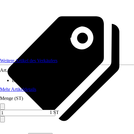
Weitere Artikel des Verkäufers
Art.-Nr.
12301176
Durchmesser Kulturtopf
:
9 cm
Mehr Artikeldetails
Menge (ST)
1 ST