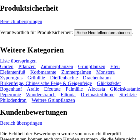
Produktsicherheit
Bereich überspringen
Verantwortlich für Produktsicherheit:
.
Siehe Herstellerinformationen
Weitere Kategorien
Liste überspringen
Garten
Pflanzen
Zimmerpflanzen
Grünpflanzen
Efeu
Elefantenfuß
Korbmarante
Zimmerpalmen
Monstera
Zyperngras
Grünlilie
Dieffenbachie
Drachenbaum
Birkenfeige, Chinesische Feige & Geigenfeige
Glücksfeder
Bogenhanf
Aralie
Efeutute
Palmlilie
Alocasia
Glückskastanie
Peperomie
Wunderstrauch
Fittonia
Dreimasterblume
Strelitzie
Philodendron
Weitere Grünpflanzen
Kundenbewertungen
Bereich überspringen
Die Echtheit der Bewertungen wurde von uns nicht überprüft.
Bewertungen können auch von Kunden stammen, die die Ware nicht