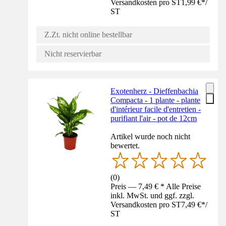
Versandkosten pro ST
1,99 €
*
/
ST
Z.Zt. nicht online bestellbar
Nicht reservierbar
Exotenherz - Dieffenbachia
Compacta - 1 plante - plante
d'intérieur facile d'entretien -
purifiant l'air - pot de 12cm
Artikel wurde noch nicht
bewertet.
(
0
)
Preis — 7,49 € * Alle Preise
inkl. MwSt. und ggf. zzgl.
Versandkosten pro ST
7,49 €
*
/
ST