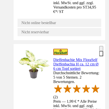
inkl. MwSt. und ggf. zzgl.
Versandkosten pro ST
34,95
€
*
/
ST
Nicht online bestellbar
Nicht reservierbar
Dieffenbachie Mix FloraSelf
Dieffenbachia H ca. 12 cm Ø
6 cm Topf sortiert
Durchschnittliche Bewertung:
5 von 5 Sternen. 2
Bewertungen.
(
2
)
Preis — 1,99 € * Alle Preise
inkl. MwSt. und ggf. zzgl.