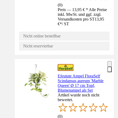
(
0
)
Preis — 13,95 € * Alle Preise
inkl. MwSt. und ggf. zzgl.
Versandkosten pro ST
13,95
€
*
/
ST
Nicht online bestellbar
Nicht reservierbar
Efeutute Ampel FloraSelf
Scindapsus aureum 'Marble
Queen' Ø 17 cm Topf,
Blumenampel als Set
Artikel wurde noch nicht
bewertet.
(
0
)