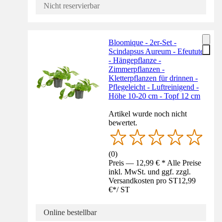
Nicht reservierbar
Bloomique - 2er-Set -
Scindapsus Aureum - Efeutute
- Hängepflanze -
Zimmerpflanzen -
Kletterpflanzen für drinnen -
Pflegeleicht - Luftreinigend -
Höhe 10-20 cm - Topf 12 cm
Artikel wurde noch nicht
bewertet.
(
0
)
Preis — 12,99 € * Alle Preise
inkl. MwSt. und ggf. zzgl.
Versandkosten pro ST
12,99
€
*
/
ST
Online bestellbar