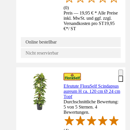
(
0
)
Preis — 19,95 € * Alle Preise
inkl. MwSt. und ggf. zzgl.
Versandkosten pro ST
19,95
€
*
/
ST
Online bestellbar
Nicht reservierbar
Efeutute FloraSelf Scindapsus
aureum H ca. 120 cm Ø 24 cm
Topf
Durchschnittliche Bewertung:
5 von 5 Sternen. 4
Bewertungen.