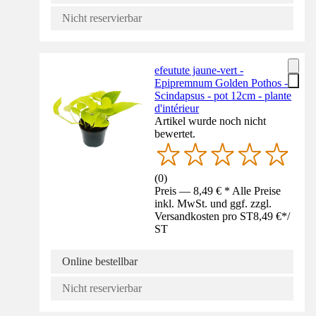
Nicht reservierbar
efeutute jaune-vert -
Epipremnum Golden Pothos -
Scindapsus - pot 12cm - plante
d'intérieur
Artikel wurde noch nicht
bewertet.
(
0
)
Preis — 8,49 € * Alle Preise
inkl. MwSt. und ggf. zzgl.
Versandkosten pro ST
8,49 €
*
/
ST
Online bestellbar
Nicht reservierbar