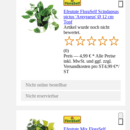
Efeutute FloraSelf Scindapsus
pictus 'Argyraeus' Ø 12 cm
Topf
Artikel wurde noch nicht
bewertet.
(
0
)
Preis — 4,99 € * Alle Preise
inkl. MwSt. und ggf. zzgl.
Versandkosten pro ST
4,99 €
*
/
ST
Nicht online bestellbar
Nicht reservierbar
Efeutute Mix FloraSelf