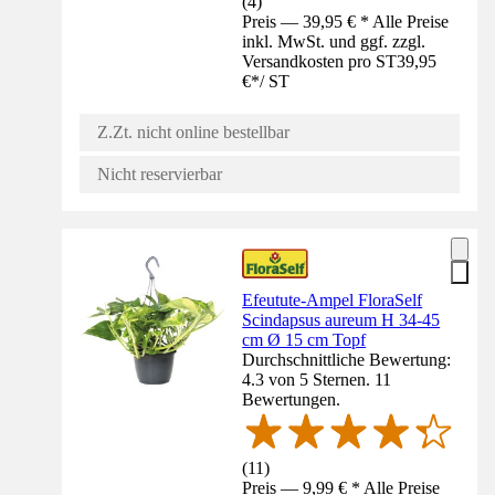
(
4
)
Preis — 39,95 € * Alle Preise
inkl. MwSt. und ggf. zzgl.
Versandkosten pro ST
39,95
€
*
/
ST
Z.Zt. nicht online bestellbar
Nicht reservierbar
Efeutute-Ampel FloraSelf
Scindapsus aureum H 34-45
cm Ø 15 cm Topf
Durchschnittliche Bewertung:
4.3 von 5 Sternen. 11
Bewertungen.
(
11
)
Preis — 9,99 € * Alle Preise