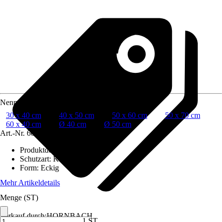
Nenngröße in cm
30 x 40 cm
40 x 50 cm
50 x 60 cm
50 x 70 cm
60 x 40 cm
Ø 40 cm
Ø 50 cm
Art.-Nr.
6083023
Produktdetails
:
C-Kante
Schutzart
:
Keine
Form
:
Eckig
Mehr Artikeldetails
Menge (ST)
Verkauf durch:
HORNBACH
1 ST