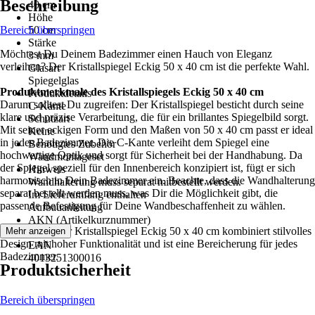
Beschreibung
40 cm
Höhe
Bereich überspringen
50 cm
Stärke
Möchtest Du Deinem Badezimmer einen Hauch von Eleganz
3 mm
verleihen? Der Kristallspiegel Eckig 50 x 40 cm ist die perfekte Wahl.
Glasart
Spiegelglas
Produktmerkmale des Kristallspiegels Eckig 50 x 40 cm
Produktdetails
Darum solltest Du zugreifen: Der Kristallspiegel besticht durch seine
C-Kante
klare und präzise Verarbeitung, die für ein brillantes Spiegelbild sorgt.
Schutzart
Mit seiner eckigen Form und den Maßen von 50 x 40 cm passt er ideal
Keine
in jedes Badezimmer. Die C-Kante verleiht dem Spiegel eine
Benötigtes Zubehör
hochwertige Optik und sorgt für Sicherheit bei der Handhabung. Da
Wandmontageset
der Spiegel speziell für den Innenbereich konzipiert ist, fügt er sich
Hinweis
harmonisch in Dein Badezimmer ein. Beachte, dass die Wandhalterung
Wandhalterung muss separat mitbestellt werden.
separat bestellt werden muss, was Dir die Möglichkeit gibt, die
Im Lieferumfang enthalten
passende Befestigung für Deine Wandbeschaffenheit zu wählen.
Aufbauanleitung
AKN (Artikelkurznummer)
Festgezurrt: Der Kristallspiegel Eckig 50 x 40 cm kombiniert stilvolles
Mehr anzeigen
11YN
Design mit hoher Funktionalität und ist eine Bereicherung für jedes
EAN
Badezimmer.
4013251300016
Produktsicherheit
Bereich überspringen