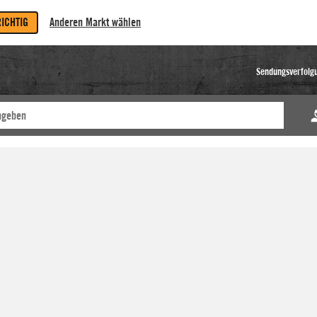
RICHTIG
Anderen Markt wählen
Sendungsverfolg