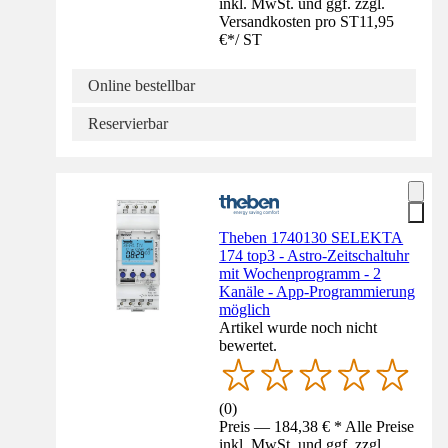
inkl. MwSt. und ggf. zzgl.
Versandkosten pro ST
11,95
€
*
/
ST
Online bestellbar
Reservierbar
Theben 1740130 SELEKTA
174 top3 - Astro-Zeitschaltuhr
mit Wochenprogramm - 2
Kanäle - App-Programmierung
möglich
Artikel wurde noch nicht
bewertet.
(
0
)
Preis — 184,38 € * Alle Preise
inkl. MwSt. und ggf. zzgl.