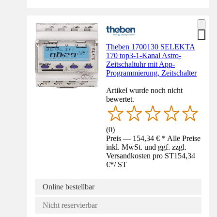
Theben 1700130 SELEKTA
170 top3-1-Kanal Astro-
Zeitschaltuhr mit App-
Programmierung, Zeitschalter
Artikel wurde noch nicht
bewertet.
(
0
)
Preis — 154,34 € * Alle Preise
inkl. MwSt. und ggf. zzgl.
Versandkosten pro ST
154,34
€
*
/
ST
Online bestellbar
Nicht reservierbar