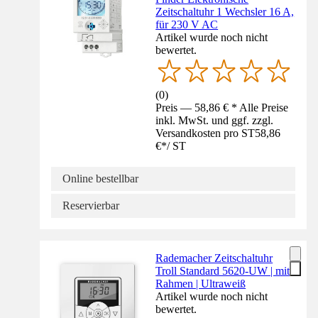
Zeitschaltuhr 1 Wechsler 16 A,
für 230 V AC
Artikel wurde noch nicht
bewertet.
(
0
)
Preis — 58,86 € * Alle Preise
inkl. MwSt. und ggf. zzgl.
Versandkosten pro ST
58,86
€
*
/
ST
Online bestellbar
Reservierbar
Rademacher Zeitschaltuhr
Troll Standard 5620-UW | mit
Rahmen | Ultraweiß
Artikel wurde noch nicht
bewertet.