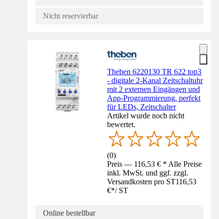
Nicht reservierbar
Theben 6220130 TR 622 top3
- digitale 2-Kanal Zeitschaltuhr
mit 2 externen Eingängen und
App-Programmierung, perfekt
für LEDs, Zeitschalter
Artikel wurde noch nicht
bewertet.
(
0
)
Preis — 116,53 € * Alle Preise
inkl. MwSt. und ggf. zzgl.
Versandkosten pro ST
116,53
€
*
/
ST
Online bestellbar