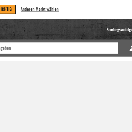
RICHTIG
Anderen Markt wählen
Sendungsverfolg