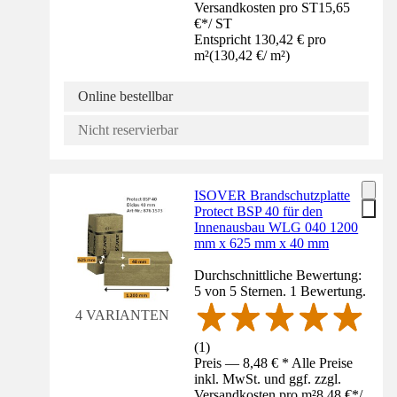
Versandkosten pro ST
15,65
€
*
/
ST
Entspricht 130,42 € pro
m²
(
130,42 €
/
m²
)
Online bestellbar
Nicht reservierbar
ISOVER Brandschutzplatte
Protect BSP 40 für den
Innenausbau WLG 040 1200
mm x 625 mm x 40 mm
Durchschnittliche Bewertung:
5 von 5 Sternen. 1 Bewertung.
4 VARIANTEN
(
1
)
Preis — 8,48 € * Alle Preise
inkl. MwSt. und ggf. zzgl.
Versandkosten pro m²
8,48 €
*
/