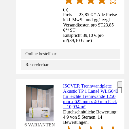
(
5
)
Preis — 23,85 € * Alle Preise
inkl. MwSt. und ggf. zzgl.
Versandkosten pro ST
23,85
€
*
/
ST
Entspricht 39,10 € pro
m²
(
39,10 €
/
m²
)
Online bestellbar
Reservierbar
ISOVER Trennwandplatte
Akustic TP 1 Lanaé WLG040
für leichte Trennwände 1250
mm x 625 mm x 40 mm Pack
= 10,934 m²
Durchschnittliche Bewertung:
4.9 von 5 Sternen. 14
Bewertungen.
6 VARIANTEN