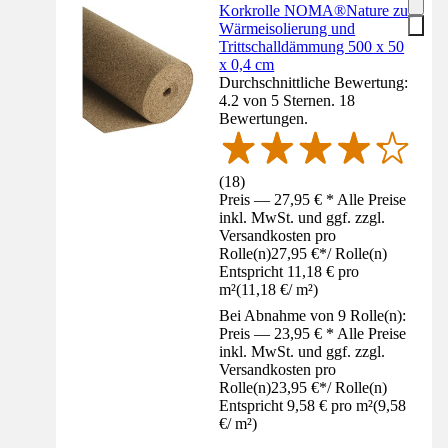
Korkrolle NOMA®Nature zur
Wärmeisolierung und
Trittschalldämmung 500 x 50
x 0,4 cm
Durchschnittliche Bewertung:
4.2 von 5 Sternen. 18
Bewertungen.
(
18
)
Preis — 27,95 € * Alle Preise
inkl. MwSt. und ggf. zzgl.
Versandkosten pro
Rolle(n)
27,95 €
*
/
Rolle(n)
Entspricht 11,18 € pro
m²
(
11,18 €
/
m²
)
Bei Abnahme von 9 Rolle(n):
Preis — 23,95 € * Alle Preise
inkl. MwSt. und ggf. zzgl.
Versandkosten pro
Rolle(n)
23,95 €
*
/
Rolle(n)
Entspricht 9,58 € pro m²
(
9,58
€
/
m²
)