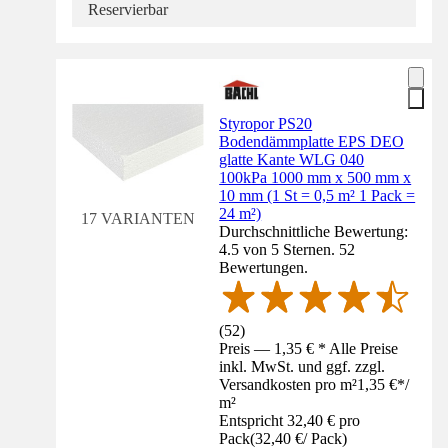
Reservierbar
Styropor PS20
Bodendämmplatte EPS DEO
glatte Kante WLG 040
100kPa 1000 mm x 500 mm x
10 mm (1 St = 0,5 m² 1 Pack =
24 m²)
17 VARIANTEN
Durchschnittliche Bewertung:
4.5 von 5 Sternen. 52
Bewertungen.
(
52
)
Preis — 1,35 € * Alle Preise
inkl. MwSt. und ggf. zzgl.
Versandkosten pro m²
1,35 €
*
/
m²
Entspricht 32,40 € pro
Pack
(
32,40 €
/
Pack
)