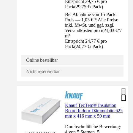
Entspricht 29,75 € pro
Pack
(
29,75 €
/
Pack
)
Bei Abnahme von 15 Pack:
Preis — 1,03 € * Alle Preise
inkl. MwSt. und ggf. zzgl.
Versandkosten pro m²
1,03 €
*
/
m²
Entspricht 24,77 € pro
Pack
(
24,77 €
/
Pack
)
Online bestellbar
Nicht reservierbar
Knauf TecTem® Insulation
Board Indoor Dämmplatte 625
mm x 416 mm x 50 mm
Durchschnittliche Bewertung:
4 von 5 Sternen. 5