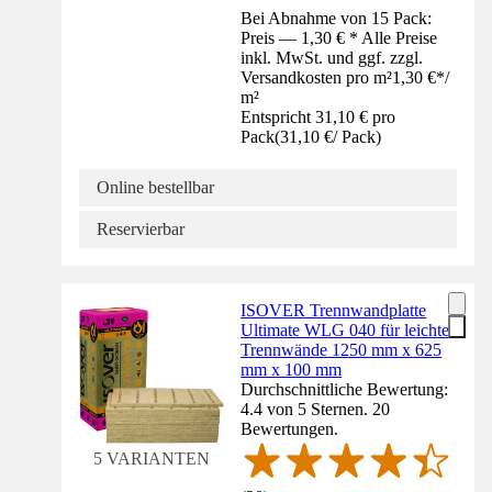
Bei Abnahme von 15 Pack:
Preis — 1,30 € * Alle Preise
inkl. MwSt. und ggf. zzgl.
Versandkosten pro m²
1,30 €
*
/
m²
Entspricht 31,10 € pro
Pack
(
31,10 €
/
Pack
)
Online bestellbar
Reservierbar
ISOVER Trennwandplatte
Ultimate WLG 040 für leichte
Trennwände 1250 mm x 625
mm x 100 mm
Durchschnittliche Bewertung:
4.4 von 5 Sternen. 20
Bewertungen.
5 VARIANTEN