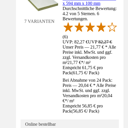
x 594 mm x 100 mm
Durchschnittliche Bewertung:
4.2 von 5 Sternen. 6
Bewertungen.
7 VARIANTEN
(
6
)
UVP: 82,27 €
UVP
82,27 €
Unser Preis — 21,77 € * Alle
Preise inkl. MwSt. und ggf.
zzgl. Versandkosten pro
m²
21,77 €
*
/
m²
Entspricht 61,75 € pro
Pack
(
61,75 €
/
Pack
)
Bei Abnahme von 24 Pack:
Preis — 20,04 € * Alle Preise
inkl. MwSt. und ggf. zzgl.
Versandkosten pro m²
20,04
€
*
/
m²
Entspricht 56,85 € pro
Pack
(
56,85 €
/
Pack
)
Online bestellbar