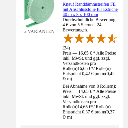
Knauf Randdämmstreifen FE
mit Anschlussfolie für Estriche
40 m x 8 x 100 mm
Durchschnittliche Bewertung:
4.6 von 5 Sternen. 24
Bewertungen.
2 VARIANTEN
(
24
)
Preis — 16,65 € * Alle Preise
inkl. MwSt. und ggf. zzgl.
Versandkosten pro
Rolle(n)
16,65 €
*
/
Rolle(n)
Entspricht 0,42 € pro m
(
0,42
€
/
m
)
Bei Abnahme von 8 Rolle(n):
Preis — 14,65 € * Alle Preise
inkl. MwSt. und ggf. zzgl.
Versandkosten pro
Rolle(n)
14,65 €
*
/
Rolle(n)
Entspricht 0,37 € pro m
(
0,37
€
/
m
)