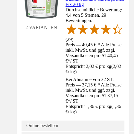
Fix 20 kg
Durchschnittliche Bewertung:
4.4 von 5 Sternen. 29
Bewertungen.
2 VARIANTEN
(
29
)
Preis — 40,45 € * Alle Preise
inkl. MwSt. und ggf. zzgl.
Versandkosten pro ST
40,45
€
*
/
ST
Entspricht 2,02 € pro kg
(
2,02
€
/
kg
)
Bei Abnahme von 32 ST:
Preis — 37,15 € * Alle Preise
inkl. MwSt. und ggf. zzgl.
Versandkosten pro ST
37,15
€
*
/
ST
Entspricht 1,86 € pro kg
(
1,86
€
/
kg
)
Online bestellbar