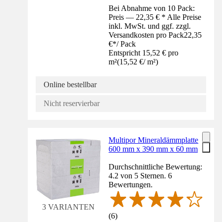
Bei Abnahme von 10 Pack:
Preis — 22,35 € * Alle Preise
inkl. MwSt. und ggf. zzgl.
Versandkosten pro Pack
22,35
€
*
/
Pack
Entspricht 15,52 € pro
m²
(
15,52 €
/
m²
)
Online bestellbar
Nicht reservierbar
Multipor Mineraldämmplatte
600 mm x 390 mm x 60 mm
Durchschnittliche Bewertung:
4.2 von 5 Sternen. 6
Bewertungen.
3 VARIANTEN
(
6
)