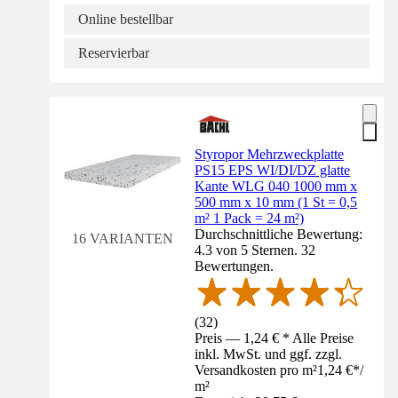
Online bestellbar
Reservierbar
Styropor Mehrzweckplatte
PS15 EPS WI/DI/DZ glatte
Kante WLG 040 1000 mm x
500 mm x 10 mm (1 St = 0,5
m² 1 Pack = 24 m²)
Durchschnittliche Bewertung:
16 VARIANTEN
4.3 von 5 Sternen. 32
Bewertungen.
(
32
)
Preis — 1,24 € * Alle Preise
inkl. MwSt. und ggf. zzgl.
Versandkosten pro m²
1,24 €
*
/
m²