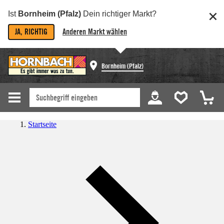
Ist
Bornheim (Pfalz)
Dein richtiger Markt?
JA, RICHTIG
Anderen Markt wählen
Bornheim (Pfalz)
Startseite