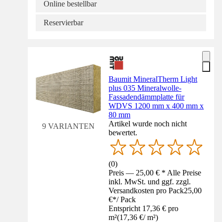
Online bestellbar
Reservierbar
Baumit MineralTherm Light
plus 035 Mineralwolle-
Fassadendämmplatte für
WDVS 1200 mm x 400 mm x
80 mm
Artikel wurde noch nicht
9 VARIANTEN
bewertet.
(
0
)
Preis — 25,00 € * Alle Preise
inkl. MwSt. und ggf. zzgl.
Versandkosten pro Pack
25,00
€
*
/
Pack
Entspricht 17,36 € pro
m²
(
17,36 €
/
m²
)