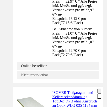
Preis — 32,97 € * Alle Preise
inkl. MwSt. und ggf. zzgl.
Versandkosten pro m²
32,97
€
*
/
m²
Entspricht 77,15 € pro
Pack
(
77,15 €
/
Pack
)
Bei Abnahme von 8 Pack:
Preis — 31,07 € * Alle Preise
inkl. MwSt. und ggf. zzgl.
Versandkosten pro m²
31,07
€
*
/
m²
Entspricht 72,70 € pro
Pack
(
72,70 €
/
Pack
)
Online bestellbar
Nicht reservierbar
ISOVER Tiefgaragen- und
Kellerdeckendämmung
TopDec DP 3 ohne Anspruch
an Optik WLG 035 1194 mm