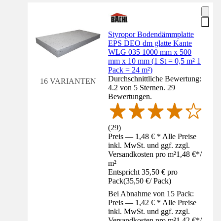
Styropor Bodendämmplatte
EPS DEO dm glatte Kante
WLG 035 1000 mm x 500
mm x 10 mm (1 St = 0,5 m² 1
Pack = 24 m²)
Durchschnittliche Bewertung:
16 VARIANTEN
4.2 von 5 Sternen. 29
Bewertungen.
(
29
)
Preis — 1,48 € * Alle Preise
inkl. MwSt. und ggf. zzgl.
Versandkosten pro m²
1,48 €
*
/
m²
Entspricht 35,50 € pro
Pack
(
35,50 €
/
Pack
)
Bei Abnahme von 15 Pack:
Preis — 1,42 € * Alle Preise
inkl. MwSt. und ggf. zzgl.
Versandkosten pro m²
1,42 €
*
/