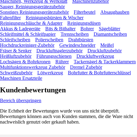
Maschinen, Werkzeug & Werkstatt
Maschinenzubehör
Sauger, Reinigungsgerätezubehör
Sonstiges Reinigungsgerätezubehör
Filterbeutel
Absaughauben
Faltenfilter
Reinigungsbürsten & Wischer
Reinigungsschläuche & Adapter
Reinigungsdüsen
Akkus & Ladegeräte
Bits & Bithalter
Bohrer
Sägeblätter
Schleifmittel & Schleifpapier
Trennscheiben
Diamantscheiben
Schleifscheiben
Polierscheiben
Drahtbürsten
Hochdruckreiniger-Zubehör
Gewindeschneider
Meißel
Fräser & Senker
Druckluftnaglerzubehör
Druckluftzubehör
Heißluftzubehör
Führungsschienen
Druckluftwerkzeug
Lochsägen & Bohrkronen
Rührer
Tackernägel & Tackerklammern
Multifunktionswerkzeug Zubehör
Dremel Zubehör
Schweißzubehör
Lötwerkzeug
Bohrfutter & Bohrfutterschlüssel
Maschinen Ersatzteile
Kundenbewertungen
Bereich überspringen
Die Echtheit der Bewertungen wurde von uns nicht überprüft.
Bewertungen können auch von Kunden stammen, die die Ware nicht
nachweislich genutzt oder gekauft haben.