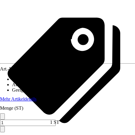
Art.-Nr.
10571136
Artikeltyp
:
Teller
Ausführung
:
Verbindungsstück
Geeignet für
:
Wischmop
Mehr Artikeldetails
Menge (ST)
1 ST