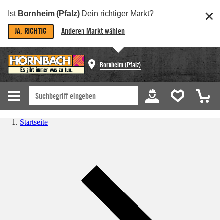
Ist
Bornheim (Pfalz)
Dein richtiger Markt?
JA, RICHTIG
Anderen Markt wählen
Bornheim (Pfalz)
Startseite