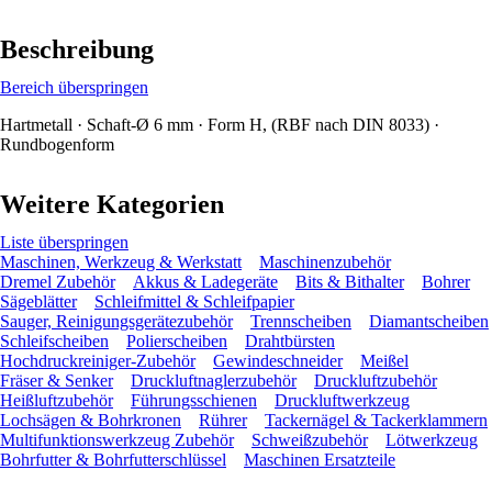
Beschreibung
Bereich überspringen
Hartmetall · Schaft-Ø 6 mm · Form H, (RBF nach DIN 8033) ·
Rundbogenform
Weitere Kategorien
Liste überspringen
Maschinen, Werkzeug & Werkstatt
Maschinenzubehör
Dremel Zubehör
Akkus & Ladegeräte
Bits & Bithalter
Bohrer
Sägeblätter
Schleifmittel & Schleifpapier
Sauger, Reinigungsgerätezubehör
Trennscheiben
Diamantscheiben
Schleifscheiben
Polierscheiben
Drahtbürsten
Hochdruckreiniger-Zubehör
Gewindeschneider
Meißel
Fräser & Senker
Druckluftnaglerzubehör
Druckluftzubehör
Heißluftzubehör
Führungsschienen
Druckluftwerkzeug
Lochsägen & Bohrkronen
Rührer
Tackernägel & Tackerklammern
Multifunktionswerkzeug Zubehör
Schweißzubehör
Lötwerkzeug
Bohrfutter & Bohrfutterschlüssel
Maschinen Ersatzteile