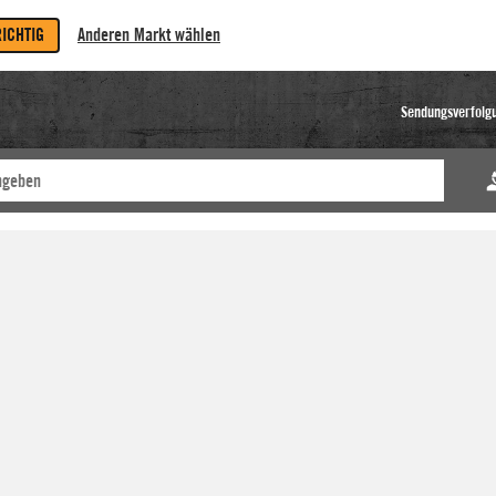
RICHTIG
Anderen Markt wählen
Sendungsverfolg