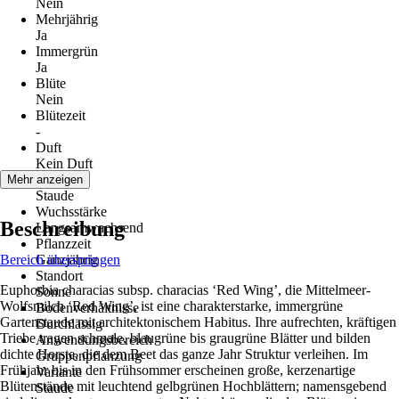
Nein
Mehrjährig
Ja
Immergrün
Ja
Blüte
Nein
Blütezeit
-
Duft
Kein Duft
Wuchs
Mehr anzeigen
Staude
Wuchsstärke
Beschreibung
Langsamwachsend
Pflanzzeit
Bereich überspringen
Ganzjährig
Standort
Euphorbia characias subsp. characias ‘Red Wing’, die Mittelmeer-
Sonne
Wolfsmilch ‘Red Wing’, ist eine charakterstarke, immergrüne
Bodenverhältnisse
Gartenstaude mit architektonischem Habitus. Ihre aufrechten, kräftigen
Durchlässig
Triebe tragen schmale, blaugrüne bis graugrüne Blätter und bilden
Anwendungsbereich
dichte Horste, die dem Beet das ganze Jahr Struktur verleihen. Im
Gruppenpflanzung
Frühjahr bis in den Frühsommer erscheinen große, kerzenartige
Variante
Blütenstände mit leuchtend gelbgrünen Hochblättern; namensgebend
Staude