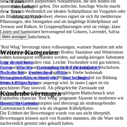
sind die markanten purpurroten Nektardrüsen, die den Blüten ein
Einheit
spannendes Farbspiel geben. Der aufrechte, buschige Wuchs macht
Einzelartikel
diese Strauch-Wolfsmilch zur idealen Solitärpflanze im Vorgarten oder
EAN
als Blickfang im Staudenbeet, ebenso eignet sie sich für mediterrane
4063654295310
Pflanzungen, den Steingarten und als langlebige Kübelpflanze auf
Terrasse und Balkon. In Gruppenpflanzungen setzt sie ruhige, klare
Linien und harmoniert hervorragend mit Gräsern, Lavendel, Salvia
und silbrigem Blattschmuck.
Mehr anzeigen
‘Red Wing’ bevorzugt einen vollsonnigen, warmen Standort mit sehr
Weitere Kategorien
gut durchlässigem, eher magerem Boden; Staunässe und Winternässe
sollten konsequent vermieden werden, auf sandig-kiesigen Substraten
zeigt sie sich besonders vital. Leichte Trockenheit wird gut toleriert,
Liste überspringen
eine sparsame Wasserversorgung fördert die kompakte Wuchsform.
Garten
Pflanzen
Gartenpflanzen & Freilandpflanzen
Nach der Blüte werden die abgeblühten Triebe bodennah
Bodendecker
Zwergmispel
Phlox
herausgenommen, wodurch die Pflanze verjüngt und zur Bildung
Vinca minor-Kleines Immergrün
Storchschnabel
neuer, kräftiger Sprosse angeregt wird. In rauen Lagen ist ein
Weitere Bodendecker
geschützter Platz sinnvoll. Als pflegeleichte Zierstaude mit
Kundenbewertungen
ausdrucksstarker Silhouette und langlebigem Blattschmuck setzt
Euphorbia characias ‘Red Wing’ prägnante Akzente in modernen wie
klassischen Gartenkonzepten und überzeugt als strukturgebender
Bereich überspringen
Gartenstrauch ebenso wie als elegante Kübelpflanze.
Die Echtheit der Bewertungen wurde von uns nicht überprüft.
Bewertungen können auch von Kunden stammen, die die Ware nicht
nachweislich genutzt oder gekauft haben.