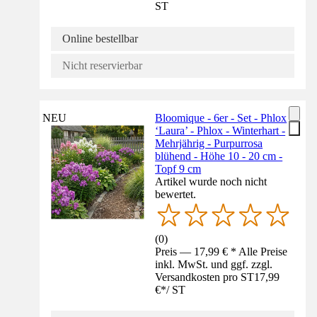
ST
Online bestellbar
Nicht reservierbar
NEU
Bloomique - 6er - Set - Phlox
‘Laura’ - Phlox - Winterhart -
Mehrjährig - Purpurrosa
blühend - Höhe 10 - 20 cm -
Topf 9 cm
Artikel wurde noch nicht
bewertet.
(
0
)
Preis — 17,99 € * Alle Preise
inkl. MwSt. und ggf. zzgl.
Versandkosten pro ST
17,99
€
*
/
ST