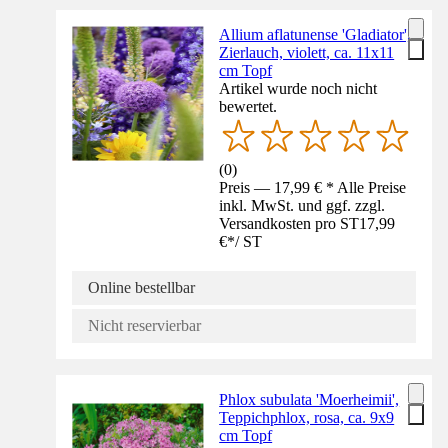
Allium aflatunense 'Gladiator',
Zierlauch, violett, ca. 11x11
cm Topf
Artikel wurde noch nicht
bewertet.
(
0
)
Preis — 17,99 € * Alle Preise
inkl. MwSt. und ggf. zzgl.
Versandkosten pro ST
17,99
€
*
/
ST
Online bestellbar
Nicht reservierbar
Phlox subulata 'Moerheimii',
Teppichphlox, rosa, ca. 9x9
cm Topf