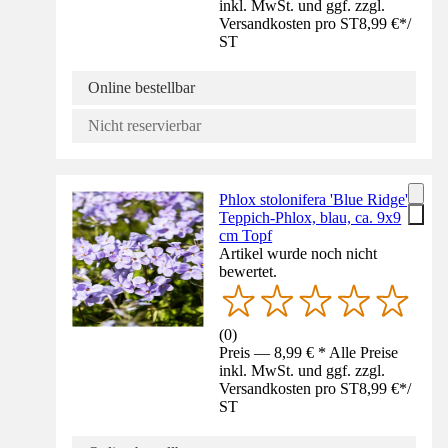
inkl. MwSt. und ggf. zzgl.
Versandkosten pro ST
8,99 €
*
/
ST
Online bestellbar
Nicht reservierbar
Phlox stolonifera 'Blue Ridge',
Teppich-Phlox, blau, ca. 9x9
cm Topf
Artikel wurde noch nicht
bewertet.
(
0
)
Preis — 8,99 € * Alle Preise
inkl. MwSt. und ggf. zzgl.
Versandkosten pro ST
8,99 €
*
/
ST