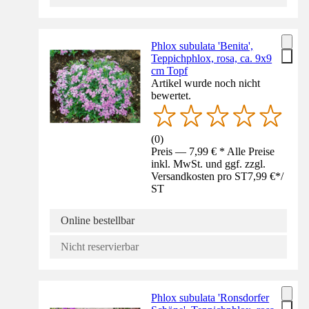
Phlox subulata 'Benita',
Teppichphlox, rosa, ca. 9x9
cm Topf
Artikel wurde noch nicht
bewertet.
(
0
)
Preis — 7,99 € * Alle Preise
inkl. MwSt. und ggf. zzgl.
Versandkosten pro ST
7,99 €
*
/
ST
Online bestellbar
Nicht reservierbar
Phlox subulata 'Ronsdorfer