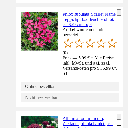
Phlox subulata 'Scarlet Flame',
Teppichphlox, leuchtend rot,
ca. 9x9 cm Topf
Artikel wurde noch nicht
bewertet.
(
0
)
Preis — 5,99 € * Alle Preise
inkl. MwSt. und ggf. zzgl.
Versandkosten pro ST
5,99 €
*
/
ST
Online bestellbar
Nicht reservierbar
Allium atropurpureum,
Zierlauch, dunkelviolett, ca.