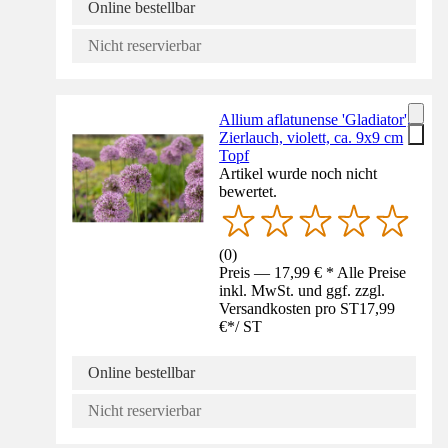
Online bestellbar
Nicht reservierbar
Allium aflatunense 'Gladiator',
Zierlauch, violett, ca. 9x9 cm
Topf
Artikel wurde noch nicht
bewertet.
(
0
)
Preis — 17,99 € * Alle Preise
inkl. MwSt. und ggf. zzgl.
Versandkosten pro ST
17,99
€
*
/
ST
Online bestellbar
Nicht reservierbar