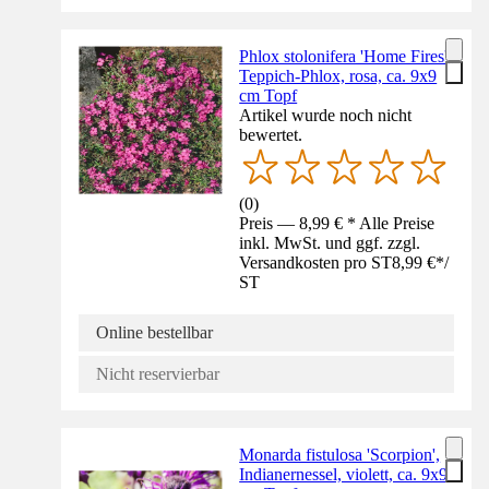
Phlox stolonifera 'Home Fires',
Teppich-Phlox, rosa, ca. 9x9
cm Topf
Artikel wurde noch nicht
bewertet.
(
0
)
Preis — 8,99 € * Alle Preise
inkl. MwSt. und ggf. zzgl.
Versandkosten pro ST
8,99 €
*
/
ST
Online bestellbar
Nicht reservierbar
Monarda fistulosa 'Scorpion',
Indianernessel, violett, ca. 9x9