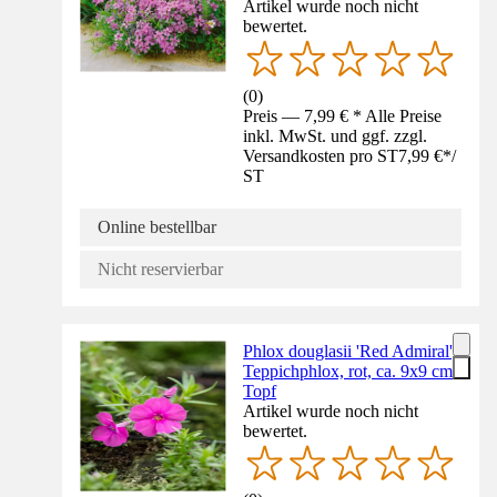
Artikel wurde noch nicht
bewertet.
(
0
)
Preis — 7,99 € * Alle Preise
inkl. MwSt. und ggf. zzgl.
Versandkosten pro ST
7,99 €
*
/
ST
Online bestellbar
Nicht reservierbar
Phlox douglasii 'Red Admiral',
Teppichphlox, rot, ca. 9x9 cm
Topf
Artikel wurde noch nicht
bewertet.