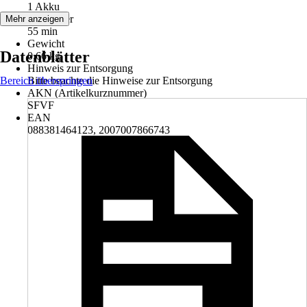
1 Akku
Ladedauer
Mehr anzeigen
55 min
Gewicht
Datenblätter
0,66 kg
Hinweis zur Entsorgung
Bereich überspringen
Bitte beachte die Hinweise zur Entsorgung
AKN (Artikelkurznummer)
SFVF
EAN
088381464123, 2007007866743