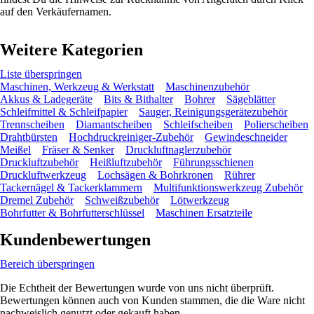
auf den Verkäufernamen.
Weitere Kategorien
Liste überspringen
Maschinen, Werkzeug & Werkstatt
Maschinenzubehör
Akkus & Ladegeräte
Bits & Bithalter
Bohrer
Sägeblätter
Schleifmittel & Schleifpapier
Sauger, Reinigungsgerätezubehör
Trennscheiben
Diamantscheiben
Schleifscheiben
Polierscheiben
Drahtbürsten
Hochdruckreiniger-Zubehör
Gewindeschneider
Meißel
Fräser & Senker
Druckluftnaglerzubehör
Druckluftzubehör
Heißluftzubehör
Führungsschienen
Druckluftwerkzeug
Lochsägen & Bohrkronen
Rührer
Tackernägel & Tackerklammern
Multifunktionswerkzeug Zubehör
Dremel Zubehör
Schweißzubehör
Lötwerkzeug
Bohrfutter & Bohrfutterschlüssel
Maschinen Ersatzteile
Kundenbewertungen
Bereich überspringen
Die Echtheit der Bewertungen wurde von uns nicht überprüft.
Bewertungen können auch von Kunden stammen, die die Ware nicht
nachweislich genutzt oder gekauft haben.