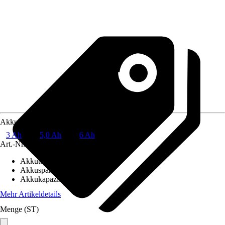
Akkukapazität
3 Ah
5,0 Ah
6 Ah
Art.-Nr.
10347037
Akkutechnik
:
Li-Ionen
Akkuspannung
:
18 V
Akkukapazität
:
6 Ah
Mehr Artikeldetails
Menge (ST)