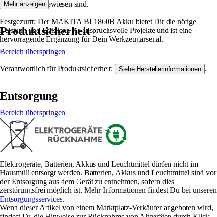
Werkzeuge angewiesen sind.
Mehr anzeigen
Festgezurrt: Der MAKITA BL1860B Akku bietet Dir die nötige
Produktsicherheit
Leistung und Effizienz für anspruchsvolle Projekte und ist eine
hervorragende Ergänzung für Dein Werkzeugarsenal.
Bereich überspringen
Verantwortlich für Produktsicherheit:
.
Siehe Herstellerinformationen
Entsorgung
Bereich überspringen
Elektrogeräte, Batterien, Akkus und Leuchtmittel dürfen nicht im
Hausmüll entsorgt werden. Batterien, Akkus und Leuchtmittel sind vor
der Entsorgung aus dem Gerät zu entnehmen, sofern dies
zerstörungsfrei möglich ist. Mehr Informationen findest Du bei unseren
Entsorgungsservices
.
Wenn dieser Artikel von einem Marktplatz-Verkäufer angeboten wird,
findest Du die Hinweise zur Rücknahme von Altgeräten durch Klick