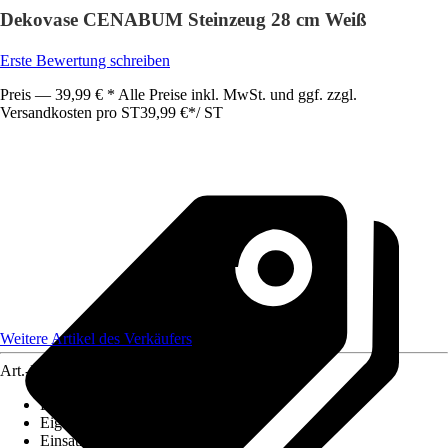
Dekovase CENABUM Steinzeug 28 cm Weiß
Erste Bewertung schreiben
Preis — 39,99 € * Alle Preise inkl. MwSt. und ggf. zzgl.
Versandkosten pro ST
39,99 €
*
/
ST
Weitere Artikel des Verkäufers
Art.-Nr.
12468569
Bodenloch
:
Nicht vorhanden
Eigenschaft
:
-
Einsatzbereich
:
Innen