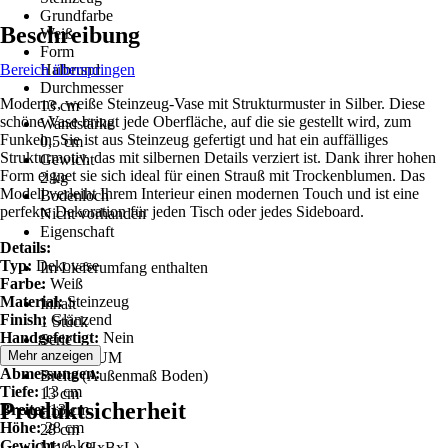
Grundfarbe
Beschreibung
Weiß
Form
Bereich überspringen
Halbrund
Durchmesser
Moderne, weiße Steinzeug-Vase mit Strukturmuster in Silber. Diese
13 cm
schöne Vase bringt jede Oberfläche, auf die sie gestellt wird, zum
Wandstärke
Funkeln. Sie ist aus Steinzeug gefertigt und hat ein auffälliges
0,5 cm
Strukturmotiv, das mit silbernen Details verziert ist. Dank ihrer hohen
Gewicht
Form eignet sie sich ideal für einen Strauß mit Trockenblumen. Das
2 kg
Modell verleiht Ihrem Interieur einen modernen Touch und ist eine
Bodenloch
perfekte Dekoration für jeden Tisch oder jedes Sideboard.
Nicht vorhanden
Eigenschaft
Details:
-
Typ:
Dekovase
Im Lieferumfang enthalten
Farbe:
Weiß
-
Material:
Steinzeug
Inhalt
Finish:
Glänzend
1 Stück
Handgefertigt:
Nein
Serie
Mehr anzeigen
CENABUM
Abmessungen:
Breite (Außenmaß Boden)
Tiefe:
13 cm
13 cm
Produktsicherheit
Breite:
13 cm
Höhe
Höhe:
28 cm
28 cm
Gewicht:
1 kg
Maße (HxBxL)