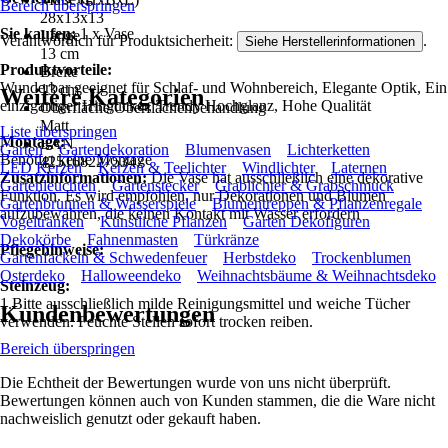
Bereich überspringen
28x13x13
Sie kaufen:
1 x Vase
Länge
Verantwortlich für Produktsicherheit:
.
Siehe Herstellerinformationen
13 cm
Produktvorteile:
Breite
Wunderbar geeignet für Schlaf- und Wohnbereich, Elegante Optik, Ein
13 cm
Weitere Kategorien
einzigartiger Hingucker, Trendy Hochglanz, Hohe Qualität
Oberfläche/Oberflächenbehandlung
Matt
Liste überspringen
Montage:
EAN
Garten
Gartendekoration
Blumenvasen
Lichterketten
Benötigt keine Montage
4251682275347
LED Kerzen
Kerzen & Teelichter
Windlichter
Laternen
Zusatzinformationen:
Die Vase hat ausschließlich eine dekorative
Gartenleuchten
Gartenstecker
Grablichter & Grabschmuck
Funktion. Es wird empfohlen, nur Dekorationen und Blumen
Gartenbrunnen & Wasserspiele
Blumentreppen & Pflanzenregale
aufzubewahren, die keinen Kontakt mit Wasser erfordern
Vogeltränken
Künstliche Pflanzen
Garten Dekofiguren
Dekokörbe
Fahnenmasten
Türkränze
Pflegehinweise:
Gartenfackeln & Schwedenfeuer
Herbstdeko
Trockenblumen
Osterdeko
Halloweendeko
Weihnachtsbäume & Weihnachtsdeko
Steinzeug:
1.Bitte ausschließlich milde Reinigungsmittel und weiche Tücher
Kundenbewertungen
verwenden. Feuchte Stellen sofort trocken reiben.
Bereich überspringen
Die Echtheit der Bewertungen wurde von uns nicht überprüft.
Bewertungen können auch von Kunden stammen, die die Ware nicht
nachweislich genutzt oder gekauft haben.