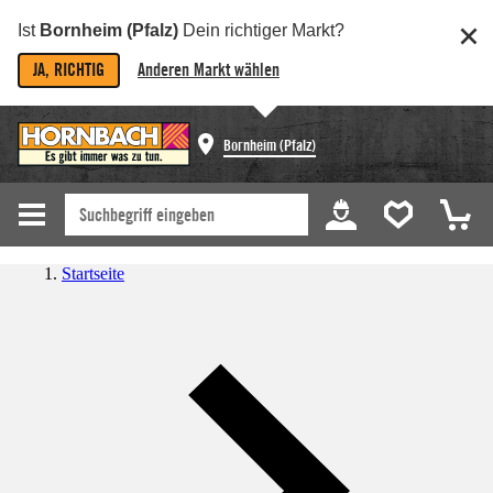
Ist
Bornheim (Pfalz)
Dein richtiger Markt?
JA, RICHTIG
Anderen Markt wählen
Bornheim (Pfalz)
Startseite