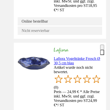
inkl. MwSt. und ggf. zzgl.
Versandkosten pro ST
18,95
€
*
/
ST
Online bestellbar
Nicht reservierbar
Lafiora Vogeltränke Frosch Ø
30,5 cm blau
Artikel wurde noch nicht
bewertet.
(
0
)
Preis — 24,99 € * Alle Preise
inkl. MwSt. und ggf. zzgl.
Versandkosten pro ST
24,99
€
*
/
ST