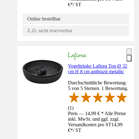
€
*
/
ST
Online bestellbar
Z.Zt. nicht reservierbar
Vogeltränke Lafiora Ton Ø 32
cm H 8 cm anthrazit metallic
Durchschnittliche Bewertung:
5 von 5 Sternen. 1 Bewertung.
(
1
)
Preis — 14,99 € * Alle Preise
inkl. MwSt. und ggf. zzgl.
Versandkosten pro ST
14,99
€
*
/
ST