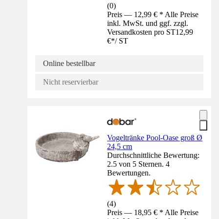
(
0
)
Preis — 12,99 € * Alle Preise
inkl. MwSt. und ggf. zzgl.
Versandkosten pro ST
12,99
€
*
/
ST
Online bestellbar
Nicht reservierbar
Vogeltränke Pool-Oase groß Ø
24,5 cm
Durchschnittliche Bewertung:
2.5 von 5 Sternen. 4
Bewertungen.
(
4
)
Preis — 18,95 € * Alle Preise