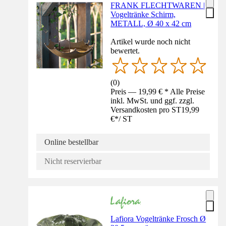
FRANK FLECHTWAREN |
Vogeltränke Schirm,
METALL, Ø 40 x 42 cm
Artikel wurde noch nicht
bewertet.
(
0
)
Preis — 19,99 € * Alle Preise
inkl. MwSt. und ggf. zzgl.
Versandkosten pro ST
19,99
€
*
/
ST
Online bestellbar
Nicht reservierbar
Lafiora Vogeltränke Frosch Ø