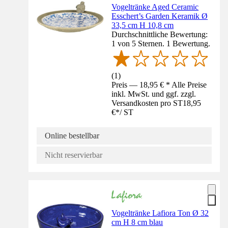
Vogeltränke Aged Ceramic
Esschert’s Garden Keramik Ø
33,5 cm H 10,8 cm
Durchschnittliche Bewertung:
1 von 5 Sternen. 1 Bewertung.
(
1
)
Preis — 18,95 € * Alle Preise
inkl. MwSt. und ggf. zzgl.
Versandkosten pro ST
18,95
€
*
/
ST
Online bestellbar
Nicht reservierbar
Vogeltränke Lafiora Ton Ø 32
cm H 8 cm blau