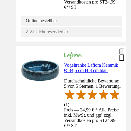
Versandkosten pro ST
24,99
€
*
/
ST
Online bestellbar
Z.Zt. nicht reservierbar
Vogeltränke Lafiora Keramik
Ø 34,5 cm H 8 cm blau
Durchschnittliche Bewertung:
5 von 5 Sternen. 1 Bewertung.
(
1
)
Preis — 24,99 € * Alle Preise
inkl. MwSt. und ggf. zzgl.
Versandkosten pro ST
24,99
€
*
/
ST