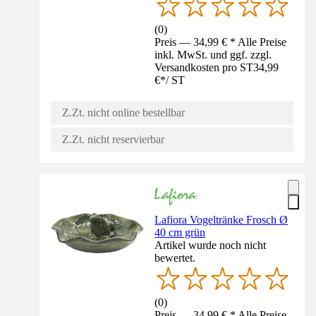
(
0
)
Preis — 34,99 € * Alle Preise
inkl. MwSt. und ggf. zzgl.
Versandkosten pro ST
34,99
€
*
/
ST
Z.Zt. nicht online bestellbar
Z.Zt. nicht reservierbar
Lafiora Vogeltränke Frosch Ø
40 cm grün
Artikel wurde noch nicht
bewertet.
(
0
)
Preis — 34,99 € * Alle Preise