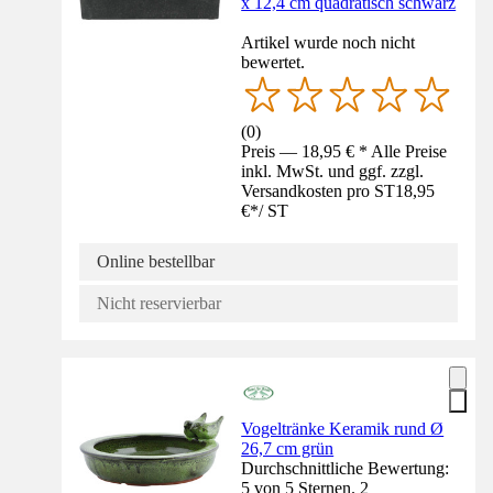
x 12,4 cm quadratisch schwarz
Artikel wurde noch nicht
bewertet.
(
0
)
Preis — 18,95 € * Alle Preise
inkl. MwSt. und ggf. zzgl.
Versandkosten pro ST
18,95
€
*
/
ST
Online bestellbar
Nicht reservierbar
Vogeltränke Keramik rund Ø
26,7 cm grün
Durchschnittliche Bewertung:
5 von 5 Sternen. 2