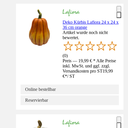
Deko Kürbis Lafiora 24 x 24 x
36 cm orange
Artikel wurde noch nicht
bewertet.
(
0
)
Preis — 19,99 € * Alle Preise
inkl. MwSt. und ggf. zzgl.
Versandkosten pro ST
19,99
€
*
/
ST
Online bestellbar
Reservierbar