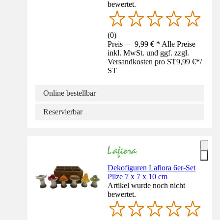
bewertet.
(
0
)
Preis — 9,99 € * Alle Preise
inkl. MwSt. und ggf. zzgl.
Versandkosten pro ST
9,99 €
*
/
ST
Online bestellbar
Reservierbar
Dekofiguren Lafiora 6er-Set
Pilze 7 x 7 x 10 cm
Artikel wurde noch nicht
bewertet.