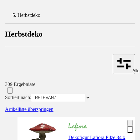
Herbstdeko
Herbstdeko
Alle
309 Ergebnisse
Sortiert nach:
Artikelliste überspringen
Dekofigur Lafiora Pilze 34 x