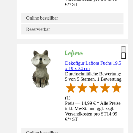
€
*
/
ST
Online bestellbar
Reservierbar
Dekofigur Lafiora Fuchs 19,5
x 19 x 34 cm
Durchschnittliche Bewertung:
5 von 5 Sternen. 1 Bewertung.
(
1
)
Preis — 14,99 € * Alle Preise
inkl. MwSt. und ggf. zzgl.
Versandkosten pro ST
14,99
€
*
/
ST
Online bestellbar