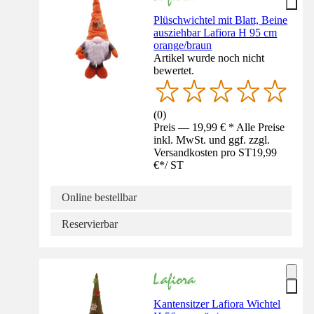
Plüschwichtel mit Blatt, Beine
ausziehbar Lafiora H 95 cm
orange/braun
Artikel wurde noch nicht
bewertet.
(
0
)
Preis — 19,99 € * Alle Preise
inkl. MwSt. und ggf. zzgl.
Versandkosten pro ST
19,99
€
*
/
ST
Online bestellbar
Reservierbar
Kantensitzer Lafiora Wichtel