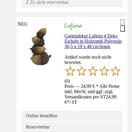
Z.Zt. nicht reservierbar
NEU
Gartendekor Lafiora 4 Deko
Eicheln in Holzoptik Polyresin
30,5 x 19 x 48 cm braun
Artikel wurde noch nicht
bewertet.
(
0
)
Preis — 24,99 € * Alle Preise
inkl. MwSt. und ggf. zzgl.
Versandkosten pro ST
24,99
€
*
/
ST
Online bestellbar
Reservierbar