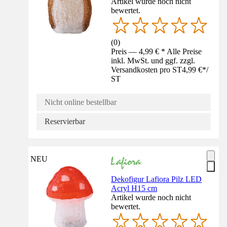
Artikel wurde noch nicht
bewertet.
(
0
)
Preis — 4,99 € * Alle Preise
inkl. MwSt. und ggf. zzgl.
Versandkosten pro ST
4,99 €
*
/
ST
Nicht online bestellbar
Reservierbar
NEU
Dekofigur Lafiora Pilz LED
Acryl H15 cm
Artikel wurde noch nicht
bewertet.