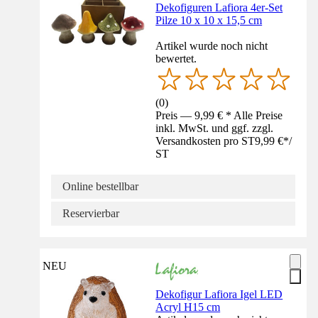
Dekofiguren Lafiora 4er-Set
Pilze 10 x 10 x 15,5 cm
Artikel wurde noch nicht
bewertet.
(
0
)
Preis — 9,99 € * Alle Preise
inkl. MwSt. und ggf. zzgl.
Versandkosten pro ST
9,99 €
*
/
ST
Online bestellbar
Reservierbar
NEU
Dekofigur Lafiora Igel LED
Acryl H15 cm