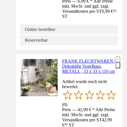
Preis — 6,99 € * Alle Preise
inkl. MwSt. und ggf. zzgl.
Versandkosten pro ST
6,99 €
*
/
ST
Online bestellbar
Reservierbar
FRANK FLECHTWAREN |
Dekokäfig Vogelhaus,
METALL , 33 x 33 x 110 cm
Artikel wurde noch nicht
bewertet.
(
0
)
Preis — 42,99 € * Alle Preise
inkl. MwSt. und ggf. zzgl.
Versandkosten pro ST
42,99
€
*
/
ST