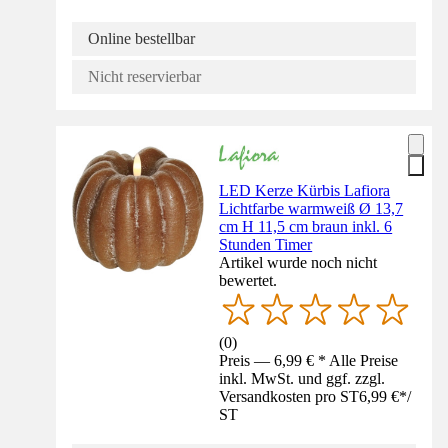
Online bestellbar
Nicht reservierbar
LED Kerze Kürbis Lafiora
Lichtfarbe warmweiß Ø 13,7
cm H 11,5 cm braun inkl. 6
Stunden Timer
Artikel wurde noch nicht
bewertet.
(
0
)
Preis — 6,99 € * Alle Preise
inkl. MwSt. und ggf. zzgl.
Versandkosten pro ST
6,99 €
*
/
ST