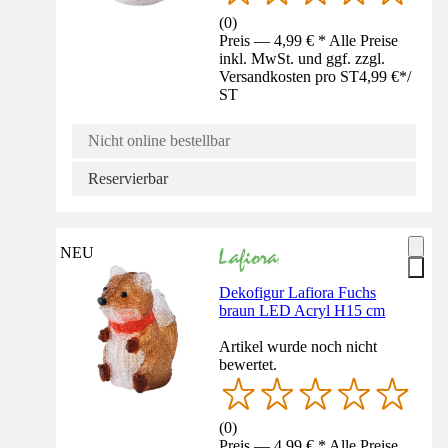
(
0
)
Preis — 4,99 € * Alle Preise
inkl. MwSt. und ggf. zzgl.
Versandkosten pro ST
4,99 €
*
/
ST
Nicht online bestellbar
Reservierbar
NEU
Dekofigur Lafiora Fuchs
braun LED Acryl H15 cm
Artikel wurde noch nicht
bewertet.
(
0
)
Preis — 4,99 € * Alle Preise