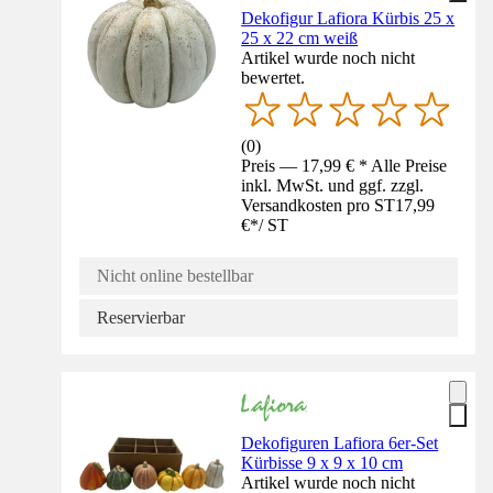
Dekofigur Lafiora Kürbis 25 x
25 x 22 cm weiß
Artikel wurde noch nicht
bewertet.
(
0
)
Preis — 17,99 € * Alle Preise
inkl. MwSt. und ggf. zzgl.
Versandkosten pro ST
17,99
€
*
/
ST
Nicht online bestellbar
Reservierbar
Dekofiguren Lafiora 6er-Set
Kürbisse 9 x 9 x 10 cm
Artikel wurde noch nicht