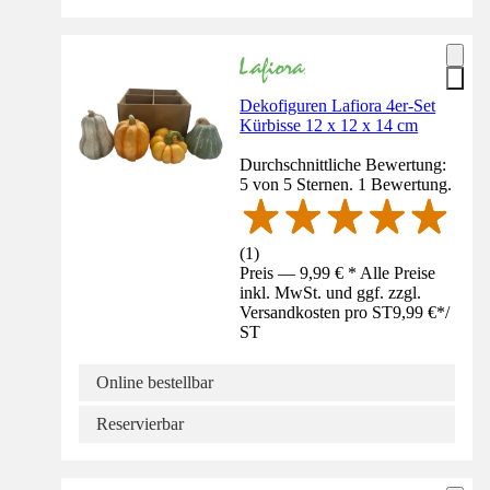
Dekofiguren Lafiora 4er-Set
Kürbisse 12 x 12 x 14 cm
Durchschnittliche Bewertung:
5 von 5 Sternen. 1 Bewertung.
(
1
)
Preis — 9,99 € * Alle Preise
inkl. MwSt. und ggf. zzgl.
Versandkosten pro ST
9,99 €
*
/
ST
Online bestellbar
Reservierbar