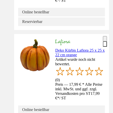
€
*
/
ST
Online bestellbar
Reservierbar
Deko Kürbis Lafiora 25 x 25 x
22 cm orange
Artikel wurde noch nicht
bewertet.
(
0
)
Preis — 17,99 € * Alle Preise
inkl. MwSt. und ggf. zzgl.
Versandkosten pro ST
17,99
€
*
/
ST
Online bestellbar