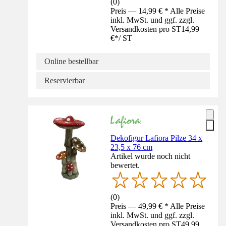
(
0
)
Preis — 14,99 € * Alle Preise
inkl. MwSt. und ggf. zzgl.
Versandkosten pro ST
14,99
€
*
/
ST
Online bestellbar
Reservierbar
Dekofigur Lafiora Pilze 34 x
23,5 x 76 cm
Artikel wurde noch nicht
bewertet.
(
0
)
Preis — 49,99 € * Alle Preise
inkl. MwSt. und ggf. zzgl.
Versandkosten pro ST
49,99