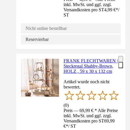
inkl. MwSt. und ggf. zzgl.
Versandkosten pro ST
4,99 €
*
/
ST
Nicht online bestellbar
Reservierbar
FRANK FLECHTWAREN |
Steckregal Shabby-Brown,
HOLZ , 59 x 30 x 132 cm
Artikel wurde noch nicht
bewertet.
(
0
)
Preis — 69,99 € * Alle Preise
inkl. MwSt. und ggf. zzgl.
Versandkosten pro ST
69,99
€
*
/
ST