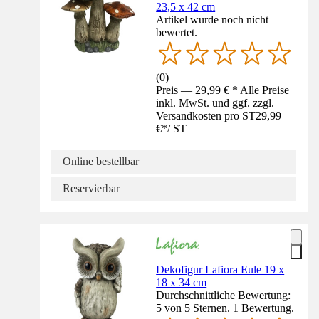
23,5 x 42 cm
Artikel wurde noch nicht
bewertet.
(
0
)
Preis — 29,99 € * Alle Preise
inkl. MwSt. und ggf. zzgl.
Versandkosten pro ST
29,99
€
*
/
ST
Online bestellbar
Reservierbar
Dekofigur Lafiora Eule 19 x
18 x 34 cm
Durchschnittliche Bewertung:
5 von 5 Sternen. 1 Bewertung.