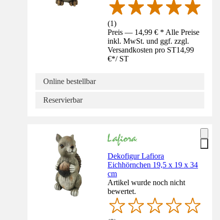
(
1
)
Preis — 14,99 € * Alle Preise
inkl. MwSt. und ggf. zzgl.
Versandkosten pro ST
14,99
€
*
/
ST
Online bestellbar
Reservierbar
Dekofigur Lafiora
Eichhörnchen 19,5 x 19 x 34
cm
Artikel wurde noch nicht
bewertet.