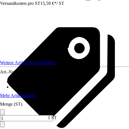
Versandkosten pro ST
15,59 €
*
/
ST
Weitere Artikel des Verkäufers
Art.-Nr.
12582579
Anwendungsbereich
:
Zaun
Material
:
Metall
Mehr Artikeldetails
Menge (ST)
1 ST