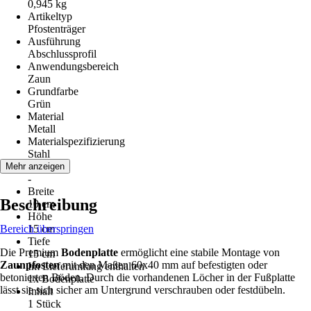
0,945 kg
Artikeltyp
Pfostenträger
Ausführung
Abschlussprofil
Anwendungsbereich
Zaun
Grundfarbe
Grün
Material
Metall
Materialspezifizierung
Stahl
Serie
Mehr anzeigen
-
Breite
Beschreibung
10 cm
Höhe
Bereich überspringen
15 cm
Tiefe
Die Premium
Bodenplatte
ermöglicht eine stabile Montage von
15 cm
Zaunpfosten
mit den Maßen 60x40 mm auf befestigten oder
Im Lieferumfang enthalten
betonierten Böden. Durch die vorhandenen Löcher in der Fußplatte
1x Bodenplatte
lässt sie sich sicher am Untergrund verschrauben oder festdübeln.
Inhalt
1 Stück