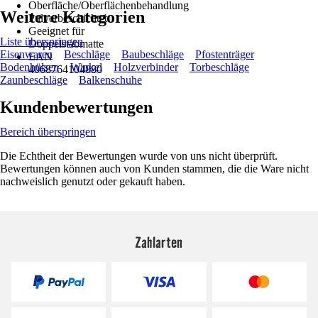
Oberfläche/Oberflächenbehandlung
Weitere Kategorien
Pulverbeschichtet
Geeignet für
Liste überspringen
Doppelstabmatte
Eisenwaren
Beschläge
Baubeschläge
Pfostenträger
EAN
Bodenhülsen
Winkel
Holzverbinder
Torbeschläge
4068764104880
Zaunbeschläge
Balkenschuhe
Kundenbewertungen
Bereich überspringen
Die Echtheit der Bewertungen wurde von uns nicht überprüft.
Bewertungen können auch von Kunden stammen, die die Ware nicht
nachweislich genutzt oder gekauft haben.
Zahlarten