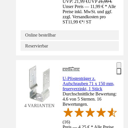
UVP: 21,99 €
UVP
21,99 €
Unser Preis — 11,99 € * Alle
Preise inkl. MwSt. und ggf.
zzgl. Versandkosten pro
ST
11,99 €
*
/
ST
Online bestellbar
Reservierbar
U-Pfostenträger z.
Aufschrauben 71 x 150 mm,
feuerverzinkt, 1 Stück
Durchschnittliche Bewertung:
4.6 von 5 Sternen. 16
Bewertungen.
4 VARIANTEN
(
16
)
Preis — 4,25 € * Alle Preise