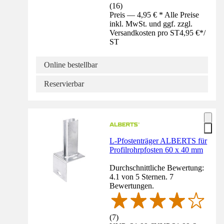
(
16
)
Preis — 4,95 € * Alle Preise
inkl. MwSt. und ggf. zzgl.
Versandkosten pro ST
4,95 €
*
/
ST
Online bestellbar
Reservierbar
L-Pfostenträger ALBERTS für
Profilrohrpfosten 60 x 40 mm
Durchschnittliche Bewertung:
4.1 von 5 Sternen. 7
Bewertungen.
(
7
)