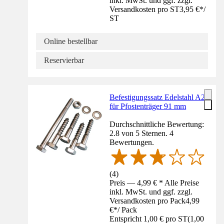
inkl. MwSt. und ggf. zzgl.
Versandkosten pro ST
3,95 €
*
/
ST
Online bestellbar
Reservierbar
Befestigungssatz Edelstahl A2
für Pfostenträger 91 mm
Durchschnittliche Bewertung:
2.8 von 5 Sternen. 4
Bewertungen.
(
4
)
Preis — 4,99 € * Alle Preise
inkl. MwSt. und ggf. zzgl.
Versandkosten pro Pack
4,99
€
*
/
Pack
Entspricht 1,00 € pro ST
(
1,00