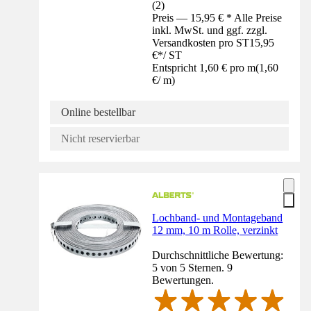
(
2
)
Preis — 15,95 € * Alle Preise
inkl. MwSt. und ggf. zzgl.
Versandkosten pro ST
15,95
€
*
/
ST
Entspricht 1,60 € pro m
(
1,60
€
/
m
)
Online bestellbar
Nicht reservierbar
Lochband- und Montageband
12 mm, 10 m Rolle, verzinkt
Durchschnittliche Bewertung:
5 von 5 Sternen. 9
Bewertungen.