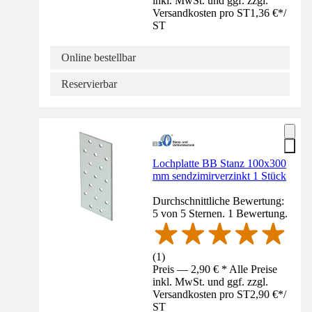
inkl. MwSt. und ggf. zzgl.
Versandkosten pro ST
1,36 €
*
/
ST
Online bestellbar
Reservierbar
Lochplatte BB Stanz 100x300
mm sendzimirverzinkt 1 Stück
Durchschnittliche Bewertung:
5 von 5 Sternen. 1 Bewertung.
(
1
)
Preis — 2,90 € * Alle Preise
inkl. MwSt. und ggf. zzgl.
Versandkosten pro ST
2,90 €
*
/
ST