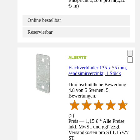
Entspricht 2,26 € pro m
(
2,26
€
/
m
)
Online bestellbar
Reservierbar
Flachverbinder 135 x 55 mm,
sendzimirverzinkt, 1 Stück
Durchschnittliche Bewertung:
4.8 von 5 Sternen. 5
Bewertungen.
(
5
)
Preis — 1,15 € * Alle Preise
inkl. MwSt. und ggf. zzgl.
Versandkosten pro ST
1,15 €
*
/
ST