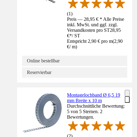
(
1
)
Preis — 28,95 € * Alle Preise
inkl. MwSt. und ggf. zzgl.
Versandkosten pro ST
28,95
€
*
/
ST
Entspricht 2,90 € pro m
(
2,90
€
/
m
)
Online bestellbar
Reservierbar
Montagelochband Ø 6,5 19
mm Breite x 10 m
Durchschnittliche Bewertung:
5 von 5 Sternen. 2
Bewertungen.
(
2
)