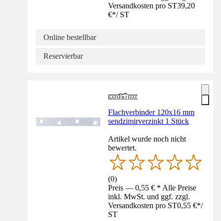
Versandkosten pro ST
39,20
€
*
/
ST
Online bestellbar
Reservierbar
Flachverbinder 120x16 mm
sendzimirverzinkt 1 Stück
Artikel wurde noch nicht
bewertet.
(
0
)
Preis — 0,55 € * Alle Preise
inkl. MwSt. und ggf. zzgl.
Versandkosten pro ST
0,55 €
*
/
ST