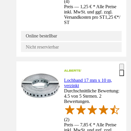
(
4
)
Preis — 1,25 € * Alle Preise
inkl. MwSt. und ggf. zzgl.
Versandkosten pro ST
1,25 €
*
/
ST
Online bestellbar
Nicht reservierbar
Lochband 17 mm x 10 m,
verzinkt
Durchschnittliche Bewertung:
4.5 von 5 Sternen. 2
Bewertungen.
(
2
)
Preis — 7,85 € * Alle Preise
inkl. MwSt. und ggf. zzgl.