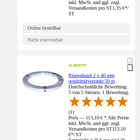
inkl. MwSt. und ggf. zzgl.
Versandkosten pro ST
1,35 €
*
/
ST
Online bestellbar
Nicht reservierbar
Rispenband 2 x 40 mm
sendzimirverzinkt 50 m
Durchschnittliche Bewertung:
5 von 5 Sternen. 1 Bewertung.
(
1
)
Preis — 113,10 € * Alle Preise
inkl. MwSt. und ggf. zzgl.
Versandkosten pro ST
113,10
€
*
/
ST