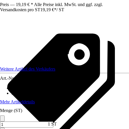
Preis — 19,19 € * Alle Preise inkl. MwSt. und ggf. zzgl.
Versandkosten pro ST
19,19 €
*
/
ST
Weitere Artikel des Verkäufers
Art.-Nr.
12590303
Anwendungsbereich
:
Zaun
Material
:
Metall
Mehr Artikeldetails
Menge (ST)
1 ST