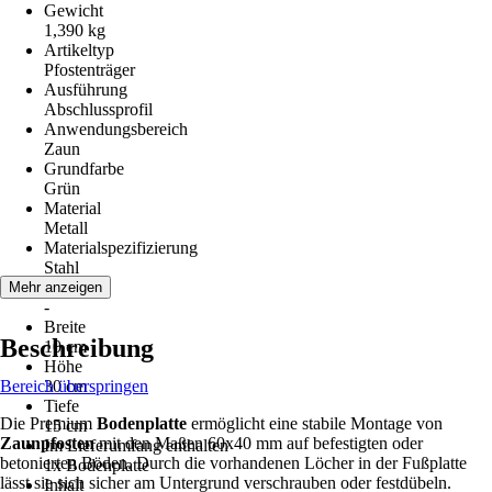
Gewicht
1,390 kg
Artikeltyp
Pfostenträger
Ausführung
Abschlussprofil
Anwendungsbereich
Zaun
Grundfarbe
Grün
Material
Metall
Materialspezifizierung
Stahl
Serie
Mehr anzeigen
-
Breite
Beschreibung
10 cm
Höhe
Bereich überspringen
30 cm
Tiefe
Die Premium
Bodenplatte
ermöglicht eine stabile Montage von
15 cm
Zaunpfosten
mit den Maßen 60x40 mm auf befestigten oder
Im Lieferumfang enthalten
betonierten Böden. Durch die vorhandenen Löcher in der Fußplatte
1x Bodenplatte
lässt sie sich sicher am Untergrund verschrauben oder festdübeln.
Inhalt