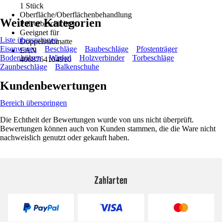
1 Stück
Oberfläche/Oberflächenbehandlung
Weitere Kategorien
Pulverbeschichtet
Geeignet für
Liste überspringen
Doppelstabmatte
Eisenwaren
Beschläge
Baubeschläge
Pfostenträger
EAN
Bodenhülsen
Winkel
Holzverbinder
Torbeschläge
4068764104910
Zaunbeschläge
Balkenschuhe
Kundenbewertungen
Bereich überspringen
Die Echtheit der Bewertungen wurde von uns nicht überprüft.
Bewertungen können auch von Kunden stammen, die die Ware nicht
nachweislich genutzt oder gekauft haben.
Zahlarten