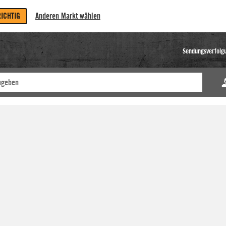
RICHTIG
Anderen Markt wählen
Sendungsverfolg