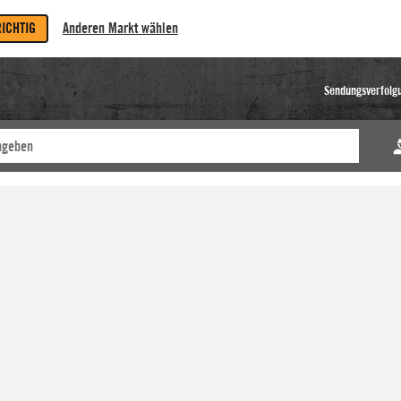
RICHTIG
Anderen Markt wählen
Sendungsverfolg