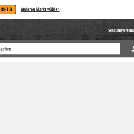
RICHTIG
Anderen Markt wählen
Sendungsverfolg