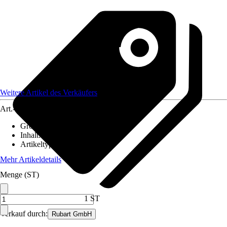
Weitere Artikel des Verkäufers
Art.-Nr.
12590771
Größe
:
Universal
Inhalt
:
1 Stück
Artikeltyp
:
Bit
Mehr Artikeldetails
Menge (ST)
1 ST
Verkauf durch:
Rubart GmbH