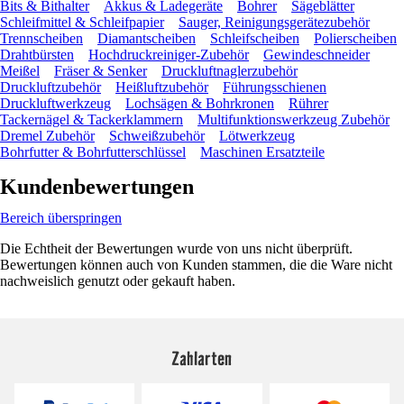
Bits & Bithalter
Akkus & Ladegeräte
Bohrer
Sägeblätter
Schleifmittel & Schleifpapier
Sauger, Reinigungsgerätezubehör
Trennscheiben
Diamantscheiben
Schleifscheiben
Polierscheiben
Drahtbürsten
Hochdruckreiniger-Zubehör
Gewindeschneider
Meißel
Fräser & Senker
Druckluftnaglerzubehör
Druckluftzubehör
Heißluftzubehör
Führungsschienen
Druckluftwerkzeug
Lochsägen & Bohrkronen
Rührer
Tackernägel & Tackerklammern
Multifunktionswerkzeug Zubehör
Dremel Zubehör
Schweißzubehör
Lötwerkzeug
Bohrfutter & Bohrfutterschlüssel
Maschinen Ersatzteile
Kundenbewertungen
Bereich überspringen
Die Echtheit der Bewertungen wurde von uns nicht überprüft.
Bewertungen können auch von Kunden stammen, die die Ware nicht
nachweislich genutzt oder gekauft haben.
Zahlarten