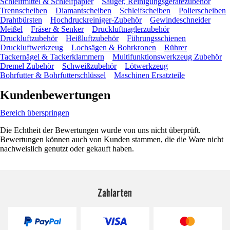
Schleifmittel & Schleifpapier
Sauger, Reinigungsgerätezubehör
Trennscheiben
Diamantscheiben
Schleifscheiben
Polierscheiben
Drahtbürsten
Hochdruckreiniger-Zubehör
Gewindeschneider
Meißel
Fräser & Senker
Druckluftnaglerzubehör
Druckluftzubehör
Heißluftzubehör
Führungsschienen
Druckluftwerkzeug
Lochsägen & Bohrkronen
Rührer
Tackernägel & Tackerklammern
Multifunktionswerkzeug Zubehör
Dremel Zubehör
Schweißzubehör
Lötwerkzeug
Bohrfutter & Bohrfutterschlüssel
Maschinen Ersatzteile
Kundenbewertungen
Bereich überspringen
Die Echtheit der Bewertungen wurde von uns nicht überprüft.
Bewertungen können auch von Kunden stammen, die die Ware nicht
nachweislich genutzt oder gekauft haben.
Zahlarten