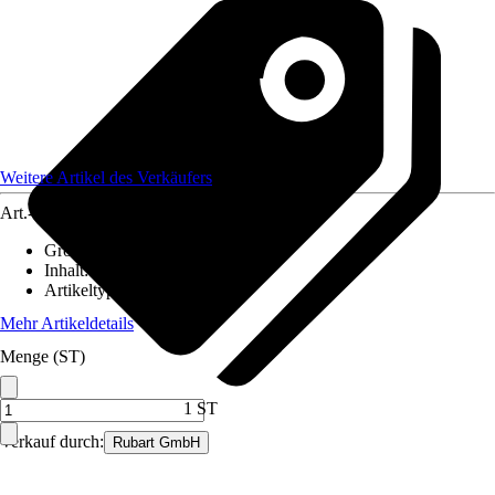
Weitere Artikel des Verkäufers
Art.-Nr.
12590776
Größe
:
Universal
Inhalt
:
1 Stück
Artikeltyp
:
Bit
Mehr Artikeldetails
Menge (ST)
1 ST
Verkauf durch:
Rubart GmbH