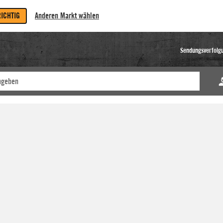
RICHTIG
Anderen Markt wählen
Sendungsverfolg