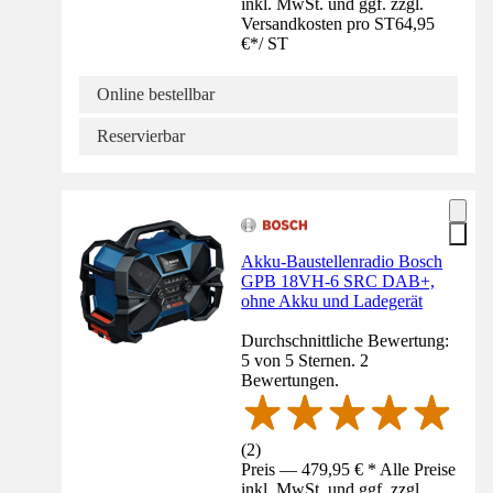
inkl. MwSt. und ggf. zzgl.
Versandkosten pro ST
64,95
€
*
/
ST
Online bestellbar
Reservierbar
Akku-Baustellenradio Bosch
GPB 18VH-6 SRC DAB+,
ohne Akku und Ladegerät
Durchschnittliche Bewertung:
5 von 5 Sternen. 2
Bewertungen.
(
2
)
Preis — 479,95 € * Alle Preise
inkl. MwSt. und ggf. zzgl.