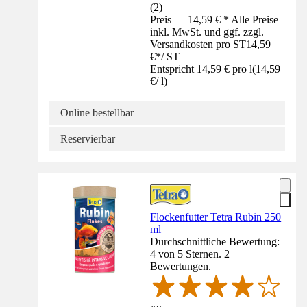
(
2
)
Preis — 14,59 € * Alle Preise
inkl. MwSt. und ggf. zzgl.
Versandkosten pro ST
14,59
€
*
/
ST
Entspricht 14,59 € pro l
(
14,59
€
/
l
)
Online bestellbar
Reservierbar
Flockenfutter Tetra Rubin 250
ml
Durchschnittliche Bewertung:
4 von 5 Sternen. 2
Bewertungen.