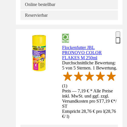
Online bestellbar
Reservierbar
Flockenfutter JBL
PRONOVO COLOR
FLAKES M 250ml
Durchschnittliche Bewertung:
5 von 5 Sternen. 1 Bewertung.
(
1
)
Preis — 7,19 € * Alle Preise
inkl. MwSt. und ggf. zzgl.
Versandkosten pro ST
7,19 €
*
/
ST
Entspricht 28,76 € pro l
(
28,76
€
/
l
)