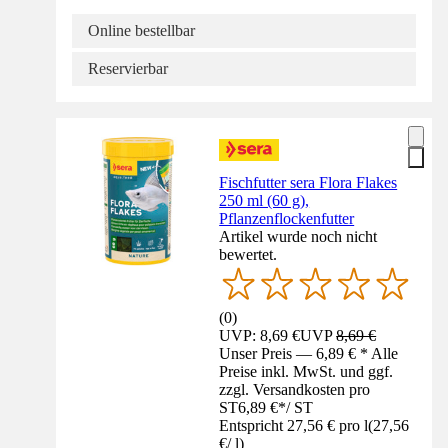
Online bestellbar
Reservierbar
Fischfutter sera Flora Flakes
250 ml (60 g),
Pflanzenflockenfutter
Artikel wurde noch nicht
bewertet.
(
0
)
UVP: 8,69 €
UVP
8,69 €
Unser Preis — 6,89 € * Alle
Preise inkl. MwSt. und ggf.
zzgl. Versandkosten pro
ST
6,89 €
*
/
ST
Entspricht 27,56 € pro l
(
27,56
€
/
l
)