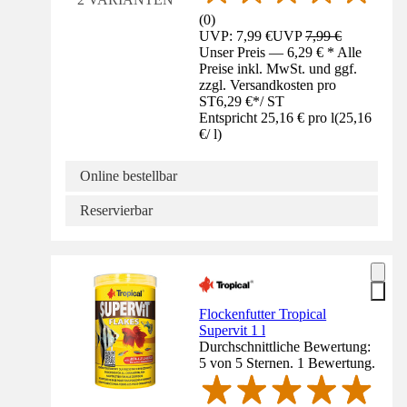
(
0
)
UVP: 7,99 €
UVP
7,99 €
Unser Preis — 6,29 € * Alle
Preise inkl. MwSt. und ggf.
zzgl. Versandkosten pro
ST
6,29 €
*
/
ST
Entspricht 25,16 € pro l
(
25,16
€
/
l
)
Online bestellbar
Reservierbar
Flockenfutter Tropical
Supervit 1 l
Durchschnittliche Bewertung:
5 von 5 Sternen. 1 Bewertung.