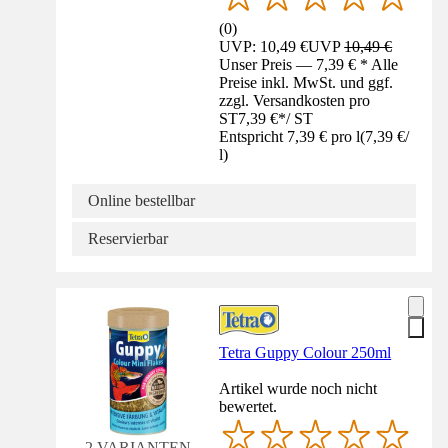
(
0
)
UVP: 10,49 €
UVP
10,49 €
Unser Preis — 7,39 € * Alle
Preise inkl. MwSt. und ggf.
zzgl. Versandkosten pro
ST
7,39 €
*
/
ST
Entspricht 7,39 € pro l
(
7,39 €
/
l
)
Online bestellbar
Reservierbar
Tetra Guppy Colour 250ml
Artikel wurde noch nicht
bewertet.
2 VARIANTEN