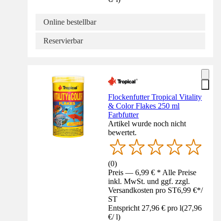
Online bestellbar
Reservierbar
Flockenfutter Tropical Vitality
& Color Flakes 250 ml
Farbfutter
Artikel wurde noch nicht
bewertet.
(
0
)
Preis — 6,99 € * Alle Preise
inkl. MwSt. und ggf. zzgl.
Versandkosten pro ST
6,99 €
*
/
ST
Entspricht 27,96 € pro l
(
27,96
€
/
l
)