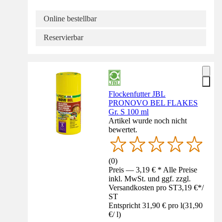
Online bestellbar
Reservierbar
Flockenfutter JBL
PRONOVO BEL FLAKES
Gr. S 100 ml
Artikel wurde noch nicht
bewertet.
(
0
)
Preis — 3,19 € * Alle Preise
inkl. MwSt. und ggf. zzgl.
Versandkosten pro ST
3,19 €
*
/
ST
Entspricht 31,90 € pro l
(
31,90
€
/
l
)