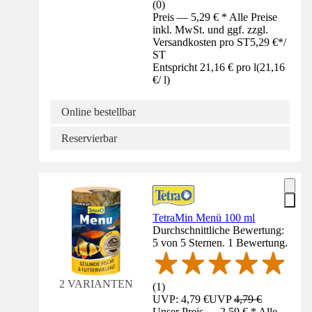
(
0
)
Preis — 5,29 € * Alle Preise
inkl. MwSt. und ggf. zzgl.
Versandkosten pro ST
5,29 €
*
/
ST
Entspricht 21,16 € pro l
(
21,16
€
/
l
)
Online bestellbar
Reservierbar
TetraMin Menü 100 ml
Durchschnittliche Bewertung:
5 von 5 Sternen. 1 Bewertung.
2 VARIANTEN
(
1
)
UVP: 4,79 €
UVP
4,79 €
Unser Preis — 2,59 € * Alle