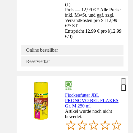
(
1
)
Preis — 12,99 € * Alle Preise
inkl. MwSt. und ggf. zzgl.
Versandkosten pro ST
12,99
€
*
/
ST
Entspricht 12,99 € pro l
(
12,99
€
/
l
)
Online bestellbar
Reservierbar
Flockenfutter JBL
PRONOVO BEL FLAKES
Gr. M 250 ml
Artikel wurde noch nicht
bewertet.