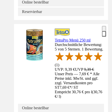
Online bestellbar
Reservierbar
TetraPro Menü 250 ml
Durchschnittliche Bewertung:
5 von 5 Sternen. 1 Bewertung.
(
1
)
UVP: 9,39 €
UVP
9,39 €
Unser Preis — 7,69 € * Alle
Preise inkl. MwSt. und ggf.
zzgl. Versandkosten pro
ST
7,69 €
*
/
ST
Entspricht 30,76 € pro l
(
30,76
€
/
l
)
Online bestellbar