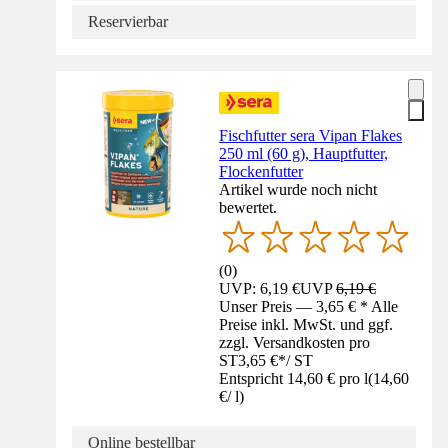
Reservierbar
Fischfutter sera Vipan Flakes
250 ml (60 g), Hauptfutter,
Flockenfutter
Artikel wurde noch nicht
bewertet.
(
0
)
UVP: 6,19 €
UVP
6,19 €
Unser Preis — 3,65 € * Alle
Preise inkl. MwSt. und ggf.
zzgl. Versandkosten pro
ST
3,65 €
*
/
ST
Entspricht 14,60 € pro l
(
14,60
€
/
l
)
Online bestellbar