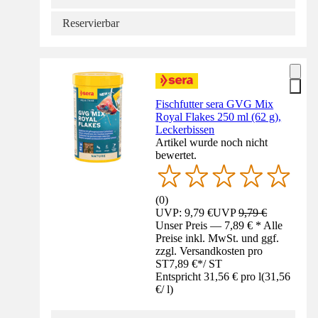
Reservierbar
Fischfutter sera GVG Mix
Royal Flakes 250 ml (62 g),
Leckerbissen
Artikel wurde noch nicht
bewertet.
(
0
)
UVP: 9,79 €
UVP
9,79 €
Unser Preis — 7,89 € * Alle
Preise inkl. MwSt. und ggf.
zzgl. Versandkosten pro
ST
7,89 €
*
/
ST
Entspricht 31,56 € pro l
(
31,56
€
/
l
)