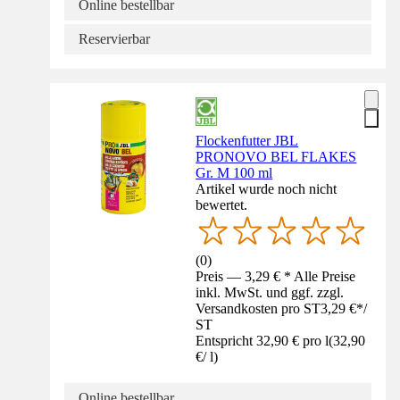
Online bestellbar
Reservierbar
Flockenfutter JBL
PRONOVO BEL FLAKES
Gr. M 100 ml
Artikel wurde noch nicht
bewertet.
(
0
)
Preis — 3,29 € * Alle Preise
inkl. MwSt. und ggf. zzgl.
Versandkosten pro ST
3,29 €
*
/
ST
Entspricht 32,90 € pro l
(
32,90
€
/
l
)
Online bestellbar