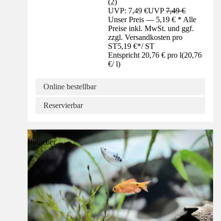
(
2
)
UVP: 7,49 €
UVP
7,49 €
Unser Preis — 5,19 € * Alle
Preise inkl. MwSt. und ggf.
zzgl. Versandkosten pro
ST
5,19 €
*
/
ST
Entspricht 20,76 € pro l
(
20,76
€
/
l
)
Online bestellbar
Reservierbar
Ratgeber