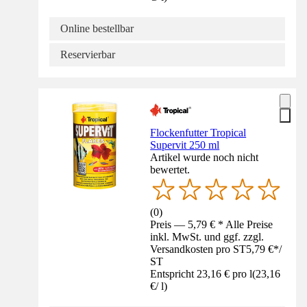
Online bestellbar
Reservierbar
Flockenfutter Tropical
Supervit 250 ml
Artikel wurde noch nicht
bewertet.
(
0
)
Preis — 5,79 € * Alle Preise
inkl. MwSt. und ggf. zzgl.
Versandkosten pro ST
5,79 €
*
/
ST
Entspricht 23,16 € pro l
(
23,16
€
/
l
)