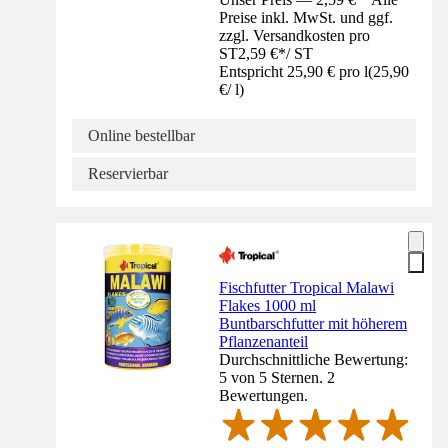
Preise inkl. MwSt. und ggf.
zzgl. Versandkosten pro
ST
2,59 €
*
/
ST
Entspricht 25,90 € pro l
(
25,90
€
/
l
)
Online bestellbar
Reservierbar
Fischfutter Tropical Malawi
Flakes 1000 ml
Buntbarschfutter mit höherem
Pflanzenanteil
Durchschnittliche Bewertung:
5 von 5 Sternen. 2
Bewertungen.