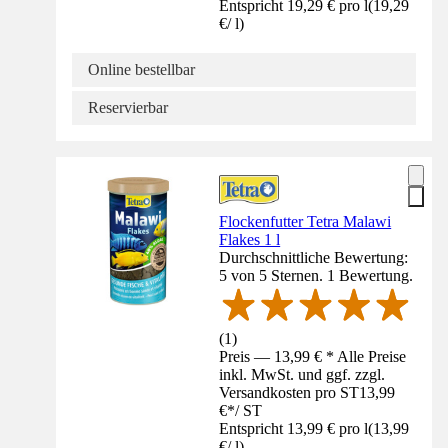
Entspricht 19,29 € pro l
(
19,29
€
/
l
)
Online bestellbar
Reservierbar
Flockenfutter Tetra Malawi
Flakes 1 l
Durchschnittliche Bewertung:
5 von 5 Sternen. 1 Bewertung.
(
1
)
Preis — 13,99 € * Alle Preise
inkl. MwSt. und ggf. zzgl.
Versandkosten pro ST
13,99
€
*
/
ST
Entspricht 13,99 € pro l
(
13,99
€
/
l
)