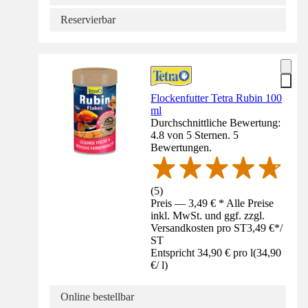
Reservierbar
Flockenfutter Tetra Rubin 100
ml
Durchschnittliche Bewertung:
4.8 von 5 Sternen. 5
Bewertungen.
(
5
)
Preis — 3,49 € * Alle Preise
inkl. MwSt. und ggf. zzgl.
Versandkosten pro ST
3,49 €
*
/
ST
Entspricht 34,90 € pro l
(
34,90
€
/
l
)
Online bestellbar