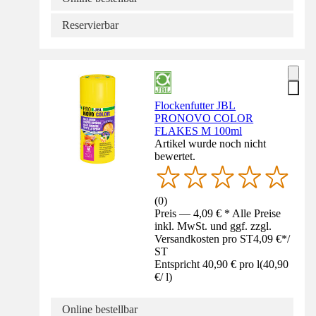
Reservierbar
Flockenfutter JBL
PRONOVO COLOR
FLAKES M 100ml
Artikel wurde noch nicht
bewertet.
(
0
)
Preis — 4,09 € * Alle Preise
inkl. MwSt. und ggf. zzgl.
Versandkosten pro ST
4,09 €
*
/
ST
Entspricht 40,90 € pro l
(
40,90
€
/
l
)
Online bestellbar