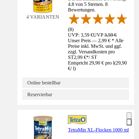
4.8 von 5 Sternen. 8
Bewertungen.
4 VARIANTEN
(
8
)
UVP: 3,59 €
UVP
3,59 €
Unser Preis — 2,99 € * Alle
Preise inkl. MwSt. und ggf.
zzgl. Versandkosten pro
ST
2,99 €
*
/
ST
Entspricht 29,90 € pro l
(
29,90
€
/
l
)
Online bestellbar
Reservierbar
TetraMin XL-Flocken 1000 ml