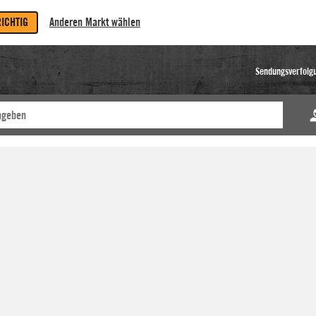
RICHTIG
Anderen Markt wählen
Sendungsverfolg