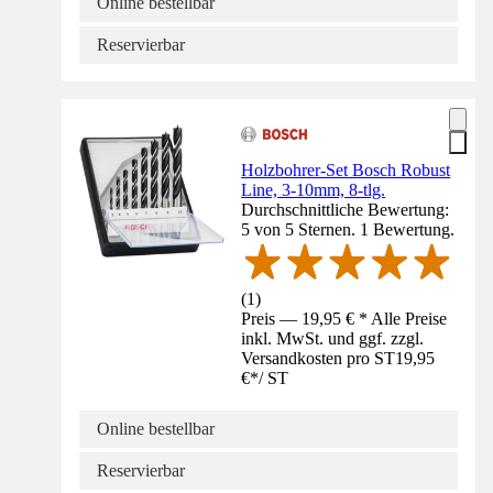
Online bestellbar
Reservierbar
Holzbohrer-Set Bosch Robust
Line, 3-10mm, 8-tlg.
Durchschnittliche Bewertung:
5 von 5 Sternen. 1 Bewertung.
(
1
)
Preis — 19,95 € * Alle Preise
inkl. MwSt. und ggf. zzgl.
Versandkosten pro ST
19,95
€
*
/
ST
Online bestellbar
Reservierbar