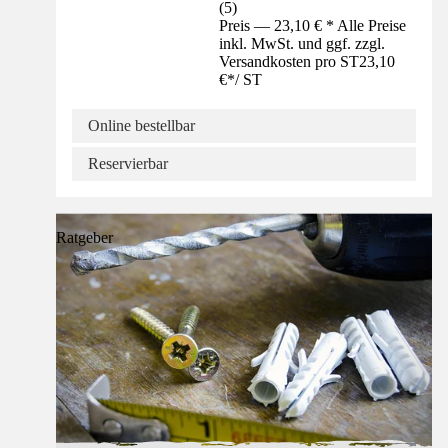
(
5
)
Preis — 23,10 € * Alle Preise
inkl. MwSt. und ggf. zzgl.
Versandkosten pro ST
23,10
€
*
/
ST
Online bestellbar
Reservierbar
Ratgeber