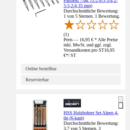
Pattfield 7-tlg. (2-2,8-3,5-4,2-
5-5,2-6,35 mm)
Durchschnittliche Bewertung:
1 von 5 Sternen. 1 Bewertung.
(
1
)
Preis — 16,95 € * Alle Preise
inkl. MwSt. und ggf. zzgl.
Versandkosten pro ST
16,95
€
*
/
ST
Online bestellbar
Reservierbar
HSS Holzbohrer Set Alpen 4-
tlg (6-kant)
Durchschnittliche Bewertung:
3.7 von 5 Sternen. 3