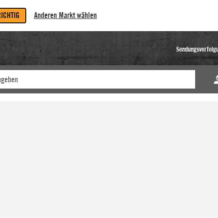
RICHTIG
Anderen Markt wählen
Sendungsverfolg