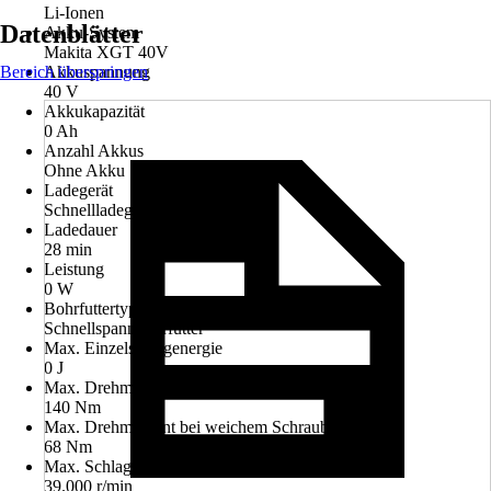
Li-Ionen
Datenblätter
Akku-System
Makita XGT 40V
Bereich überspringen
Akkuspannung
40 V
Akkukapazität
0 Ah
Anzahl Akkus
Ohne Akku
Ladegerät
Schnellladegerät
Ladedauer
28 min
Leistung
0 W
Bohrfuttertyp/ Werkzeugaufnahme
Schnellspannbohrfutter
Max. Einzelschlagenergie
0 J
Max. Drehmoment bei hartem Schraubfall
140 Nm
Max. Drehmoment bei weichem Schraubfall
68 Nm
Max. Schlaganzahl
39.000 r/min