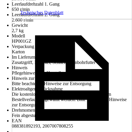
Leerlaufdrehzahl 1. Gang
650 r/min
Technisches Datenblatt
Leerlaufdrehzahl 2. Gang
2.600 r/min
Gewicht
2,7 kg
Modell
HP001GZ
Verpackung
Karton
Im Lieferumfang enthalten
Zusatzgriff, Bithalter, Schnellspannbohrfutter
Hinweis
Pflegehinweis des Herstellers beachten
Hinweis zur Entsorgung
Bitte beachte die Hinweise zur Entsorgung
Elektroaltgerät-Rücknahme
Die kostenlose Rückgabe des Elektro-Geräts kann im
Bestellverlauf ausgewählt werden. Bitte beachte die Hinweise
zur Entsorgung.
Drehmomentstufen
Fein abgestuft > 21 Stufen
EAN
088381892193, 2007007808255