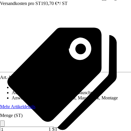
Versandkosten pro ST
193,70 €
*
/
ST
Art.-Nr.
10328562
Artikeltyp
:
Bohrmaschine
Ausführung
:
Schlagbohrmaschine, Bauschrauber
Anwendungsbereich
:
Holz, Metall, Mauerwerk, Montage
Mehr Artikeldetails
Menge (ST)
1 ST