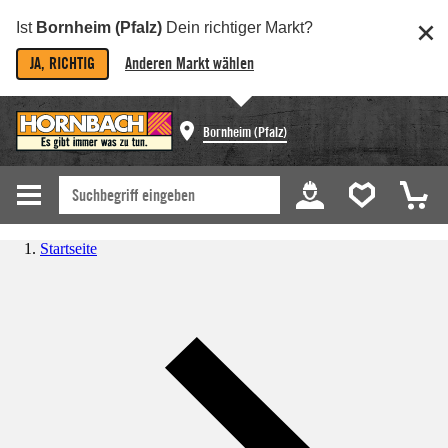
Ist
Bornheim (Pfalz)
Dein richtiger Markt?
JA, RICHTIG
Anderen Markt wählen
Bornheim (Pfalz)
Startseite