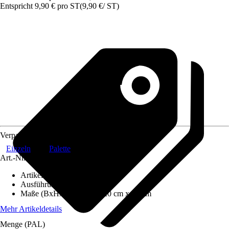
Entspricht 9,90 € pro ST
(
9,90 €
/
ST
)
Verpackung
Einzeln
Palette
Art.-Nr.
10341105
Artikeltyp
:
Korb
Ausführung
:
Allzweckkiste
Maße (BxHxT)
:
60 cm x 20 cm x 40 cm
Mehr Artikeldetails
Menge (PAL)