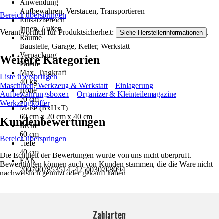
Anwendung
Aufbewahren, Verstauen, Transportieren
Bereich überspringen
Einsatzbereich
Innen, Außen
Verantwortlich für Produktsicherheit:
.
Siehe Herstellerinformationen
Räume
Baustelle, Garage, Keller, Werkstatt
Verpackung
Weitere Kategorien
Palette
Max. Tragkraft
Liste überspringen
40 kg
Maschinen, Werkzeug & Werkstatt
Einlagerung
Höhe
Aufbewahrungsboxen
Organizer & Kleinteilemagazine
20 cm
Werkzeugkoffer
Maße (BxHxT)
60 cm x 20 cm x 40 cm
Kundenbewertungen
Breite
60 cm
Bereich überspringen
Tiefe
40 cm
Die Echtheit der Bewertungen wurde von uns nicht überprüft.
EAN
Bewertungen können auch von Kunden stammen, die die Ware nicht
2007007853514, 4250030708094
nachweislich genutzt oder gekauft haben.
Zahlarten