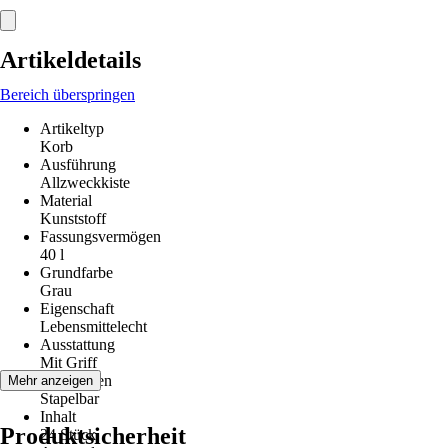
Artikeldetails
Bereich überspringen
Artikeltyp
Korb
Ausführung
Allzweckkiste
Material
Kunststoff
Fassungsvermögen
40 l
Grundfarbe
Grau
Eigenschaft
Lebensmittelecht
Ausstattung
Mit Griff
Funktionen
Mehr anzeigen
Stapelbar
Inhalt
Produktsicherheit
24 Stück