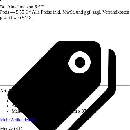
Bei Abnahme von 6 ST:
Preis — 5,55 € * Alle Preise inkl. MwSt. und ggf. zzgl. Versandkosten
pro ST
5,55 €
*
/
ST
Art.-Nr.
12361467
Artikeltyp
:
Box
Ausführung
:
Aufbewahrungsbox
Maße (BxHxT)
:
56.5 cm x 25.9 cm x 37.8 cm
Mehr Artikeldetails
Menge (ST)