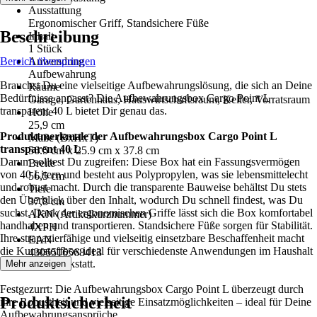
Ausstattung
Ergonomischer Griff, Standsichere Füße
Beschreibung
Inhalt
1 Stück
Bereich überspringen
Anwendung
Aufbewahrung
Brauchst Du eine vielseitige Aufbewahrungslösung, die sich an Deine
Räume
Bedürfnisse anpasst? Die Aufbewahrungsbox Cargo Point L
Garage, Gartenhaus, Hauswirtschaftsraum, Keller, Vorratsraum
transparent 40 L bietet Dir genau das.
Höhe
25,9 cm
Produktmerkmale der Aufbewahrungsbox Cargo Point L
Maße (BxHxT)
transparent 40 L
56.5 cm x 25.9 cm x 37.8 cm
Darum solltest Du zugreifen: Diese Box hat ein Fassungsvermögen
Breite
von 40 Litern und besteht aus Polypropylen, was sie lebensmittelecht
56,5 cm
und robust macht. Durch die transparente Bauweise behältst Du stets
Tiefe
den Überblick über den Inhalt, wodurch Du schnell findest, was Du
37,8 cm
suchst. Dank der ergonomischen Griffe lässt sich die Box komfortabel
AKN (Artikelkurznummer)
handhaben und transportieren. Standsichere Füße sorgen für Stabilität.
4XPH
Ihre strapazierfähige und vielseitig einsetzbare Beschaffenheit macht
EAN
die Kunststoffbox ideal für verschiedenste Anwendungen im Haushalt
4306516568413
oder in der Werkstatt.
Mehr anzeigen
Festgezurrt: Die Aufbewahrungsbox Cargo Point L überzeugt durch
Produktsicherheit
ihre Robustheit und vielseitige Einsatzmöglichkeiten – ideal für Deine
Aufbewahrungsansprüche.