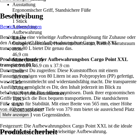
Ausstattung
Ergonomischer Griff, Standsichere Füße
Beschreibung
Inhalt
1 Stück
Bereich überspringen
Anwendung
Aufbewahrung
Benötigst Du eine vielseitige Aufbewahrungslösung für Zuhause oder
Räume
den Arbeitsplatz? Die Aufbewahrungsbox Cargo Point XXL
Garage, Gartenhaus, Hauswirtschaftsraum, Keller, Vorratsraum
transparent 80 L bietet Dir genau das.
Höhe
46,9 cm
Produktmerkmale der Aufbewahrungsbox Cargo Point XXL
Maße (BxHxT)
transparent 80 L
56.5 cm x 46.9 cm x 37.9 cm
Darum solltest Du zugreifen: Diese Kunststoffbox mit einem
Breite
Fassungsvermögen von 80 Litern ist aus Polypropylen (PP) gefertigt,
56,5 cm
was sie lebensmittelecht und widerstandsfähig macht. Die transparente
Tiefe
Ausführung ermöglicht es Dir, den Inhalt jederzeit im Blick zu
37,9 cm
behalten, ohne die Box öffnen zu müssen. Dank ihrer ergonomischen
AKN (Artikelkurznummer)
Griffe lässt sich die Box bequem transportieren. Die standsicheren
T2K5
Füße sorgen für Stabilität. Mit einer Breite von 565 mm, einer Höhe
EAN
von 469 mm und einer Tiefe von 379 mm bietet sie ausreichend Platz
4306516568437
für eine Vielzahl von Gegenständen.
Mehr anzeigen
Festgezurrt: Die Aufbewahrungsbox Cargo Point XXL ist die ideale
Produktsicherheit
Lösung für eine robuste und vielseitige Aufbewahrung.