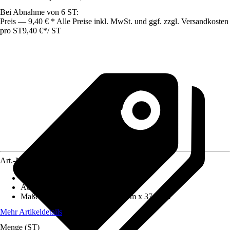
Bei Abnahme von 6 ST:
Preis — 9,40 € * Alle Preise inkl. MwSt. und ggf. zzgl. Versandkosten
pro ST
9,40 €
*
/
ST
Art.-Nr.
12361458
Artikeltyp
:
Box
Ausführung
:
Aufbewahrungsbox
Maße (BxHxT)
:
56.5 cm x 46.9 cm x 37.9 cm
Mehr Artikeldetails
Menge (ST)