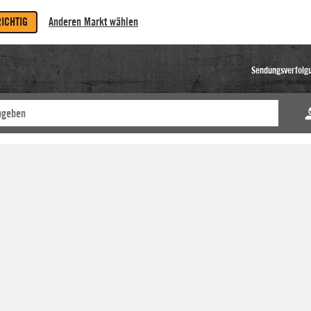
RICHTIG
Anderen Markt wählen
Sendungsverfolg