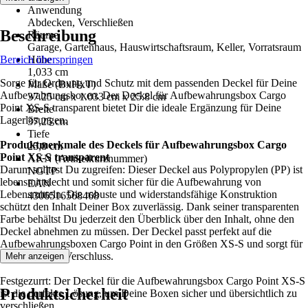
Anwendung
Abdecken, Verschließen
Beschreibung
Räume
Garage, Gartenhaus, Hauswirtschaftsraum, Keller, Vorratsraum
Bereich überspringen
Höhe
1,033 cm
Sorge für Ordnung und Schutz mit dem passenden Deckel für Deine
Maße (BxHxT)
Aufbewahrungsboxen. Der Deckel für Aufbewahrungsbox Cargo
37.25 cm x 1.033 cm x 25.8 cm
Point XS-S transparent bietet Dir die ideale Ergänzung für Deine
Breite
Lagerlösungen.
37,25 cm
Tiefe
Produktmerkmale des Deckels für Aufbewahrungsbox Cargo
25,8 cm
Point XS-S transparent
AKN (Artikelkurznummer)
Darum solltest Du zugreifen: Dieser Deckel aus Polypropylen (PP) ist
NGTP
lebensmittelecht und somit sicher für die Aufbewahrung von
EAN
Lebensmitteln. Die robuste und widerstandsfähige Konstruktion
4306516568468
schützt den Inhalt Deiner Box zuverlässig. Dank seiner transparenten
Farbe behältst Du jederzeit den Überblick über den Inhalt, ohne den
Deckel abnehmen zu müssen. Der Deckel passt perfekt auf die
Aufbewahrungsboxen Cargo Point in den Größen XS-S und sorgt für
einen sicheren Verschluss.
Mehr anzeigen
Festgezurrt: Der Deckel für die Aufbewahrungsbox Cargo Point XS-S
Produktsicherheit
ist die perfekte Lösung, um Deine Boxen sicher und übersichtlich zu
verschließen.