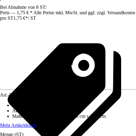
Bei Abnahme von 8 ST:
Preis — 1,75 € * Alle Preise inkl. MwSt. und ggf. zzgl. Versandkosten
pro ST
1,75 €
*
/
ST
Art.-Nr.
12361462
Artikeltyp
:
Deckel
Ausführung
:
Deckelverschluss
Maße (BxHxT)
:
37.25 cm x 1.033 cm x 25.8 cm
Mehr Artikeldetails
Menge (ST)