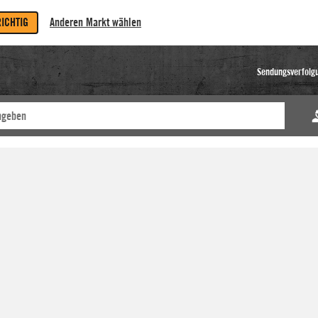
RICHTIG
Anderen Markt wählen
Sendungsverfolg