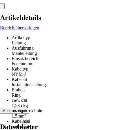
Artikeldetails
Bereich überspringen
Artikeltyp
Leitung
Ausführung
Mantelleitung
Einsatzbereich
Feuchtraum
Kabeltyp
NYM-J
Kabelart
Installationsleitung
Einheit
Ring
Gewicht
1,585 kg
Leiterquerschnitt
Mehr anzeigen
1,5mm²
Kabelmaß
Datenblätter
5x1,5mm²