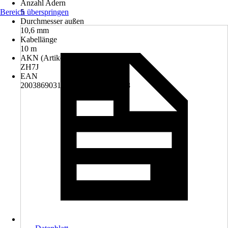
Anzahl Adern
Bereich überspringen
5
Durchmesser außen
10,6 mm
Kabellänge
10 m
AKN (Artikelkurznummer)
ZH7J
EAN
2003869031008, 4022873000228