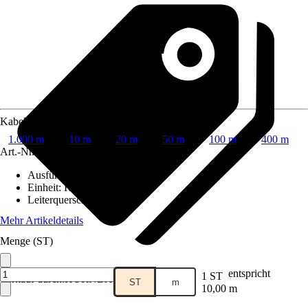
Kabellänge
1.000 m
10 m
20 m
50 m
100 m
400 m
Art.-Nr.
3869031
Ausführung
:
Mantelleitung
Einheit
:
Ring
Leiterquerschnitt
:
1,5mm²
Mehr Artikeldetails
Menge (ST)
entspricht
1 ST
Verkauf durch:
HORNBACH
ST
m
10,00 m