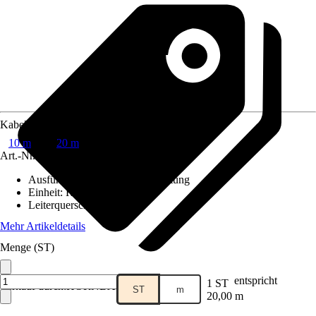
Kabellänge
10 m
20 m
Art.-Nr.
3869900
Ausführung
:
Klingelschlauchleitung
Einheit
:
Ring
Leiterquerschnitt
:
0,8mm²
Mehr Artikeldetails
Menge (ST)
entspricht
1 ST
Verkauf durch:
HORNBACH
ST
m
20,00 m