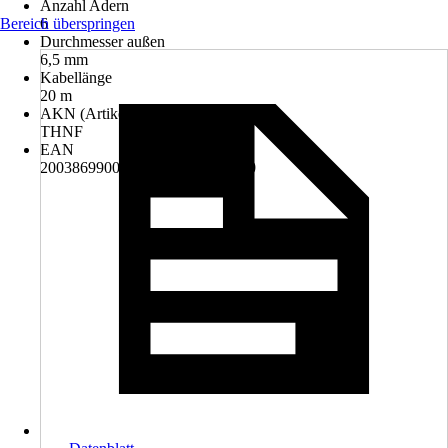
Anzahl Adern
Bereich überspringen
6
Durchmesser außen
6,5 mm
Kabellänge
20 m
AKN (Artikelkurznummer)
THNF
EAN
2003869900007, 4022873007340