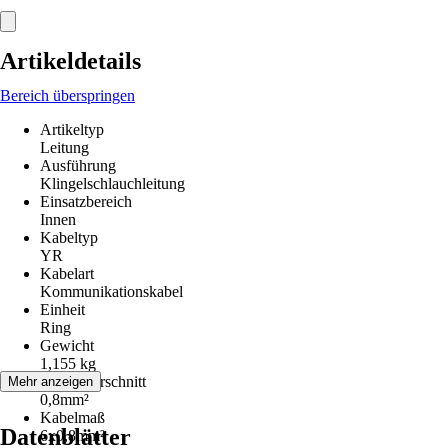
Artikeldetails
Bereich überspringen
Artikeltyp
Leitung
Ausführung
Klingelschlauchleitung
Einsatzbereich
Innen
Kabeltyp
YR
Kabelart
Kommunikationskabel
Einheit
Ring
Gewicht
1,155 kg
Leiterquerschnitt
Mehr anzeigen
0,8mm²
Kabelmaß
Datenblätter
6x0,8mm²