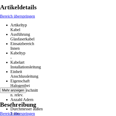
Artikeldetails
Bereich überspringen
Artikeltyp
Kabel
Ausführung
Glasfaserkabel
Einsatzbereich
Innen
Kabeltyp
-
Kabelart
Installationsleitung
Einheit
Anschlussleitung
Eigenschaft
Halogenfrei
Leiterquerschnitt
Mehr anzeigen
n. relev.
Anzahl Adern
Beschreibung
1
Durchmesser außen
Bereich überspringen
2 mm