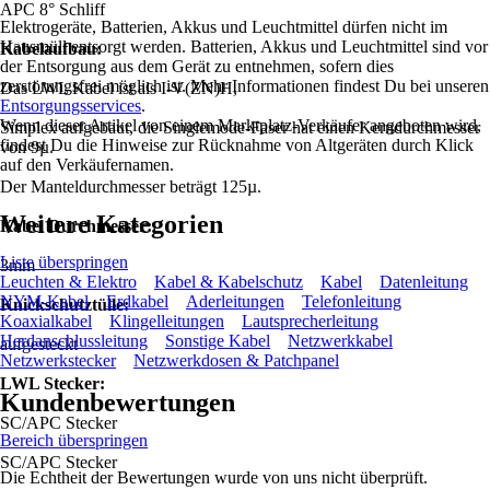
APC 8° Schliff
Elektrogeräte, Batterien, Akkus und Leuchtmittel dürfen nicht im
Hausmüll entsorgt werden. Batterien, Akkus und Leuchtmittel sind vor
Kabelaufbau:
der Entsorgung aus dem Gerät zu entnehmen, sofern dies
zerstörungsfrei möglich ist. Mehr Informationen findest Du bei unseren
Das LWL Kabel ist als I-V(ZN)H,
Entsorgungsservices
.
Wenn dieser Artikel von einem Marktplatz-Verkäufer angeboten wird,
Simplex aufgebaut, die Singlemode-Faser hat einen Kerndurchmesser
findest Du die Hinweise zur Rücknahme von Altgeräten durch Klick
von 9µ.
auf den Verkäufernamen.
Der Manteldurchmesser beträgt 125µ.
Weitere Kategorien
Kabel Durchmesser:
Liste überspringen
3mm
Leuchten & Elektro
Kabel & Kabelschutz
Kabel
Datenleitung
NYM-Kabel
Erdkabel
Aderleitungen
Telefonleitung
Knickschutztülle:
Koaxialkabel
Klingelleitungen
Lautsprecherleitung
Herdanschlussleitung
Sonstige Kabel
Netzwerkkabel
aufgesteckt
Netzwerkstecker
Netzwerkdosen & Patchpanel
LWL Stecker:
Kundenbewertungen
SC/APC Stecker
Bereich überspringen
SC/APC Stecker
Die Echtheit der Bewertungen wurde von uns nicht überprüft.