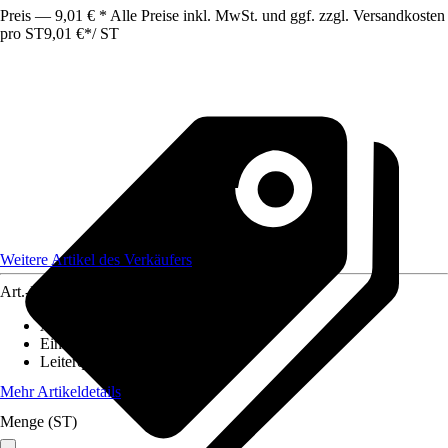
Preis — 9,01 € * Alle Preise inkl. MwSt. und ggf. zzgl. Versandkosten
pro ST
9,01 €
*
/
ST
Weitere Artikel des Verkäufers
Art.-Nr.
12584891
Ausführung
:
Glasfaserkabel
Einheit
:
Anschlussleitung
Leiterquerschnitt
:
n. relev.
Mehr Artikeldetails
Menge (ST)