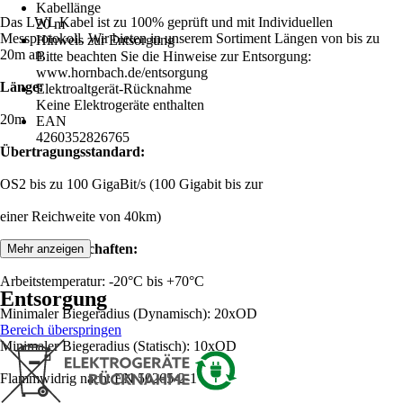
Kabellänge
Das LWL Kabel ist zu 100% geprüft und mit Individuellen
20 m
Messprotokoll. Wir bieten in unserem Sortiment Längen von bis zu
Hinweis zur Entsorgung
20m an.
Bitte beachten Sie die Hinweise zur Entsorgung:
www.hornbach.de/entsorgung
Länge:
Elektroaltgerät-Rücknahme
Keine Elektrogeräte enthalten
20m
EAN
4260352826765
Übertragungsstandard:
OS2 bis zu 100 GigaBit/s (100 Gigabit bis zur
einer Reichweite von 40km)
Produkteigenschaften:
Mehr anzeigen
Arbeitstemperatur: -20°C bis +70°C
Entsorgung
Minimaler Biegeradius (Dynamisch): 20xOD
Bereich überspringen
Minimaler Biegeradius (Statisch): 10xOD
Flammwidrig nach: EN 50265-2-1