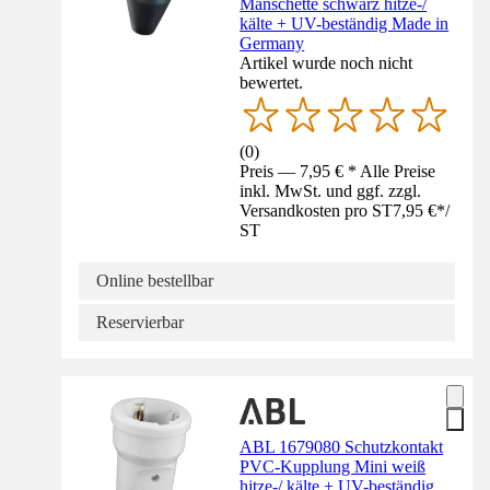
Manschette schwarz hitze-/
kälte + UV-beständig Made in
Germany
Artikel wurde noch nicht
bewertet.
(
0
)
Preis — 7,95 € * Alle Preise
inkl. MwSt. und ggf. zzgl.
Versandkosten pro ST
7,95 €
*
/
ST
Online bestellbar
Reservierbar
ABL 1679080 Schutzkontakt
PVC-Kupplung Mini weiß
hitze-/ kälte + UV-beständig