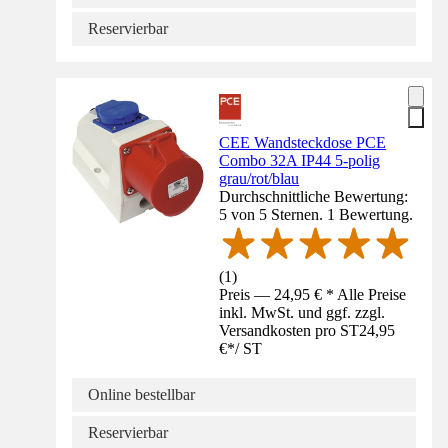
Reservierbar
CEE Wandsteckdose PCE
Combo 32A IP44 5-polig
grau/rot/blau
Durchschnittliche Bewertung:
5 von 5 Sternen. 1 Bewertung.
(
1
)
Preis — 24,95 € * Alle Preise
inkl. MwSt. und ggf. zzgl.
Versandkosten pro ST
24,95
€
*
/
ST
Online bestellbar
Reservierbar