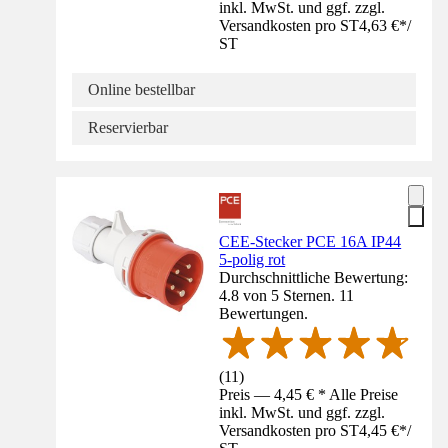
inkl. MwSt. und ggf. zzgl.
Versandkosten pro ST
4,63 €
*
/
ST
Online bestellbar
Reservierbar
CEE-Stecker PCE 16A IP44
5-polig rot
Durchschnittliche Bewertung:
4.8 von 5 Sternen. 11
Bewertungen.
(
11
)
Preis — 4,45 € * Alle Preise
inkl. MwSt. und ggf. zzgl.
Versandkosten pro ST
4,45 €
*
/