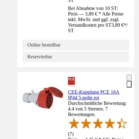
ST
Bei Abnahme von 10 ST:
Preis — 3,89 € * Alle Preise
inkl. MwSt. und ggf. zzgl.
Versandkosten pro ST
3,89 €
*
/
ST
Online bestellbar
Reservierbar
CEE-Kupplung PCE 16A
IP44 5-polig rot
Durchschnittliche Bewertung:
4.4 von 5 Sternen. 7
Bewertungen.
(
7
)