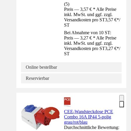
(
5
)
Preis — 3,57 € * Alle Preise
inkl. MwSt. und ggf. zzgl.
Versandkosten pro ST
3,57 €
*
/
ST
Bei Abnahme von 10 ST:
Preis — 3,27 € * Alle Preise
inkl. MwSt. und ggf. zzgl.
Versandkosten pro ST
3,27 €
*
/
ST
Online bestellbar
Reservierbar
CEE-Wandsteckdose PCE
Combo 16A IP44 5-polig
grau/rot/blau
Durchschnittliche Bewertung: