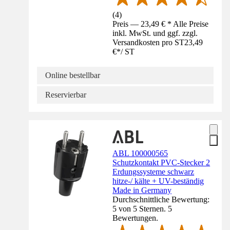
(
4
)
Preis — 23,49 € * Alle Preise
inkl. MwSt. und ggf. zzgl.
Versandkosten pro ST
23,49
€
*
/
ST
Online bestellbar
Reservierbar
ABL 100000565
Schutzkontakt PVC-Stecker 2
Erdungssysteme schwarz
hitze-/ kälte + UV-beständig
Made in Germany
Durchschnittliche Bewertung:
5 von 5 Sternen. 5
Bewertungen.