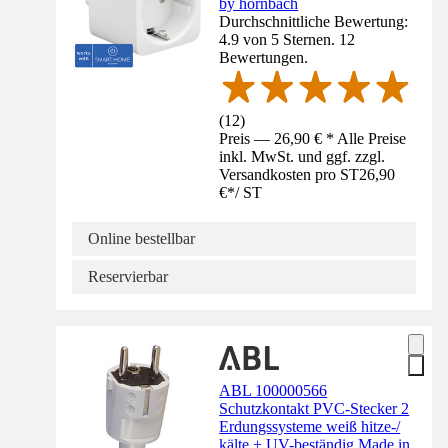
by hornbach
Durchschnittliche Bewertung:
4.9 von 5 Sternen. 12
Bewertungen.
(
12
)
Preis — 26,90 € * Alle Preise
inkl. MwSt. und ggf. zzgl.
Versandkosten pro ST
26,90
€
*
/
ST
Online bestellbar
Reservierbar
ABL 100000566
Schutzkontakt PVC-Stecker 2
Erdungssysteme weiß hitze-/
kälte + UV-beständig Made in