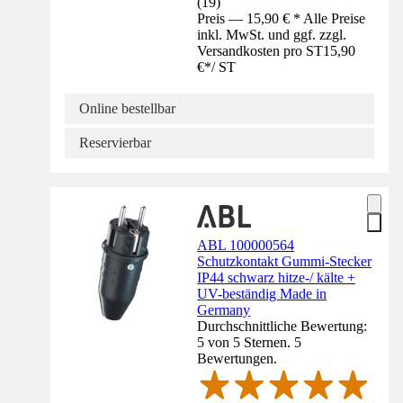
(
19
)
Preis — 15,90 € * Alle Preise
inkl. MwSt. und ggf. zzgl.
Versandkosten pro ST
15,90
€
*
/
ST
Online bestellbar
Reservierbar
ABL 100000564
Schutzkontakt Gummi-Stecker
IP44 schwarz hitze-/ kälte +
UV-beständig Made in
Germany
Durchschnittliche Bewertung:
5 von 5 Sternen. 5
Bewertungen.