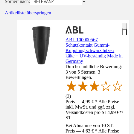
Sortiert nach:
Artikelliste überspringen
ABL 100000567
Schutzkontakt Gummi-
Kupplung schwarz hitze-/
kälte + UV-beständig Made in
Germany
Durchschnittliche Bewertung:
3 von 5 Sternen. 3
Bewertungen.
(
3
)
Preis — 4,99 € * Alle Preise
inkl. MwSt. und ggf. zzgl.
Versandkosten pro ST
4,99 €
*
/
ST
Bei Abnahme von 10 ST:
Preis — 4,63 € * Alle Preise