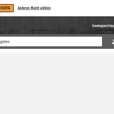
RICHTIG
Anderen Markt wählen
Sendungsverfolg