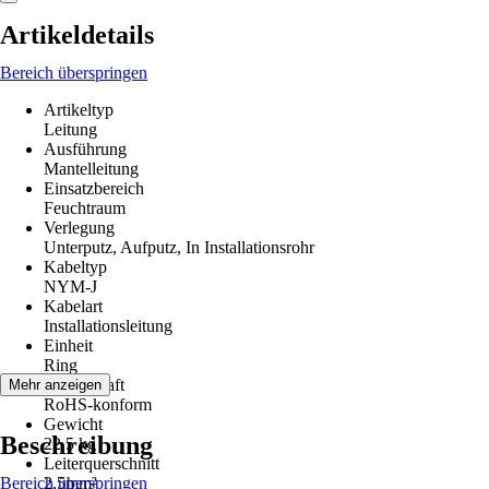
Artikeldetails
Bereich überspringen
Artikeltyp
Leitung
Ausführung
Mantelleitung
Einsatzbereich
Feuchtraum
Verlegung
Unterputz, Aufputz, In Installationsrohr
Kabeltyp
NYM-J
Kabelart
Installationsleitung
Einheit
Ring
Eigenschaft
Mehr anzeigen
RoHS-konform
Gewicht
Beschreibung
22,5 kg
Leiterquerschnitt
Bereich überspringen
2,5mm²