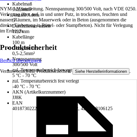
Kabelmaß
NYM-J Mantelleitung. Nennspannung 300/500 Volt, nach VDE 0250.
5x2,5mm²
Verlegung über, auf, in und unter Putz, in trockenen, feuchten und
Anzahl Adern
nassen Räumen, im Mauerwerk oder in Beton (ausgenommen die
5
direkte Einbettung in Rüttel- oder Stampfbeton). Nicht für Verlegung
Durchmesser außen
im Erdreich.
12,2 mm
Kabellänge
100 m
Produktsicherheit
Geeignet für
0,5-2,5mm²
Nennspannung
Bereich überspringen
300/500 Volt
zul. Temperaturbereich bewegt
Verantwortlich für Produktsicherheit:
.
Siehe Herstellerinformationen
5 °C - 70 °C
zul. Temperaturbereich fest verlegt
-40 °C - 70 °C
AKN (Artikelkurznummer)
JJ8K
EAN
4018730222445, 4018730672912, 4250248106125