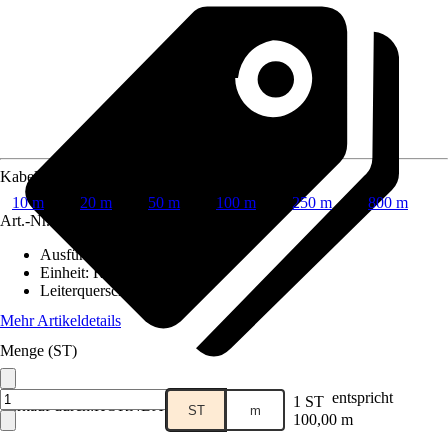
Kabellänge
10 m
20 m
50 m
100 m
250 m
800 m
Art.-Nr.
6109251
Ausführung
:
Mantelleitung
Einheit
:
Ring
Leiterquerschnitt
:
2,5mm²
Mehr Artikeldetails
Menge (ST)
entspricht
1 ST
Verkauf durch:
HORNBACH
ST
m
100,00 m