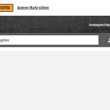
RICHTIG
Anderen Markt wählen
Sendungsverfolg