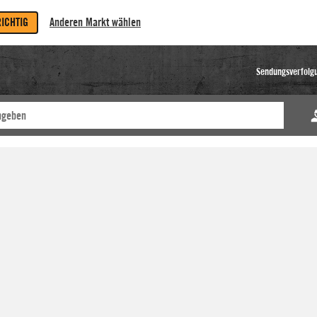
RICHTIG
Anderen Markt wählen
Sendungsverfolg