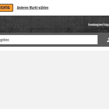
RICHTIG
Anderen Markt wählen
Sendungsverfolg